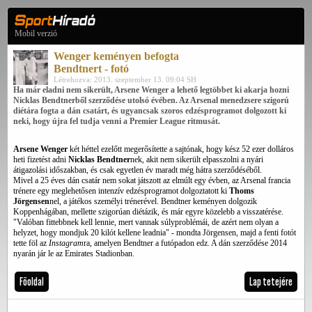
Mobil verzió
Wenger keményen befogta
Bendtnert - fotó
Létrehozva: 2013. szeptember 13. 09:04 SH
Ha már eladni nem sikerült, Arsene Wenger a lehető legtöbbet ki akarja hozni
Nicklas Bendtnerből szerződése utolsó évében. Az Arsenal menedzsere szigorú
diétára fogta a dán csatárt, és ugyancsak szoros edzésprogramot dolgozott ki
neki, hogy újra fel tudja venni a Premier League ritmusát.
Arsene Wenger
két héttel ezelőtt megerősítette a sajtónak, hogy kész 52 ezer dolláros
heti fizetést adni
Nicklas Bendtner
nek, akit nem sikerült elpasszolni a nyári
átigazolási időszakban, és csak egyetlen év maradt még hátra szerződéséből.
Mivel a 25 éves dán csatár nem sokat játszott az elmúlt egy évben, az Arsenal francia
trénere egy meglehetősen intenzív edzésprogramot dolgoztatott ki
Thoms
Jörgensen
nel, a játékos személyi trénerével. Bendtner keményen dolgozik
Koppenhágában, mellette szigorúan diétázik, és már egyre közelebb a visszatérése.
"Valóban fittebbnek kell lennie, mert vannak súlyproblémái, de azért nem olyan a
helyzet, hogy mondjuk 20 kilót kellene leadnia" - mondta Jörgensen, majd a fenti fotót
tette föl az
Instagram
ra, amelyen Bendtner a futópadon edz. A dán szerződése 2014
nyarán jár le az Emirates Stadionban.
Főoldal
Lap tetejére