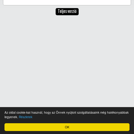
Teljes verzió
Az oldal cookie-kat használ, hogy az Önnek nyújtott szolgáltatásaink még hatékonyabbak
legyenek.
Részletek
OK