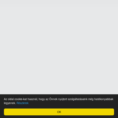
Az oldal cookie-kat használ, hogy az Önnek nyújtott szolgáltatásaink még hatékonyabbak
legyenek.
Részletek
OK