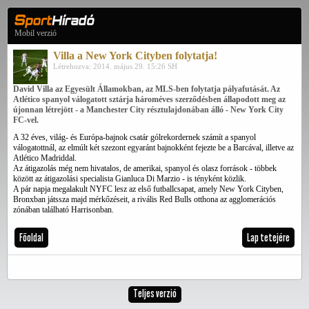
Mobil verzió
Villa a New York Cityben folytatja!
Létrehozva: 2014. május 29. 15:26 SH
David Villa az Egyesült Államokban, az MLS-ben folytatja pályafutását. Az
Atlético spanyol válogatott sztárja hároméves szerződésben állapodott meg az
újonnan létrejött - a Manchester City résztulajdonában álló - New York City
FC-vel.
A 32 éves, világ- és Európa-bajnok csatár gólrekordernek számít a spanyol
válogatottnál, az elmúlt két szezont egyaránt bajnokként fejezte be a Barcával, illetve az
Atlético Madriddal.
Az átigazolás még nem hivatalos, de amerikai, spanyol és olasz források - többek
között az átigazolási specialista Gianluca Di Marzio - is tényként közlik.
A pár napja megalakult NYFC lesz az első futballcsapat, amely New York Cityben,
Bronxban játssza majd mérkőzéseit, a rivális Red Bulls otthona az agglomerációs
zónában található Harrisonban.
Főoldal
Lap tetejére
Teljes verzió