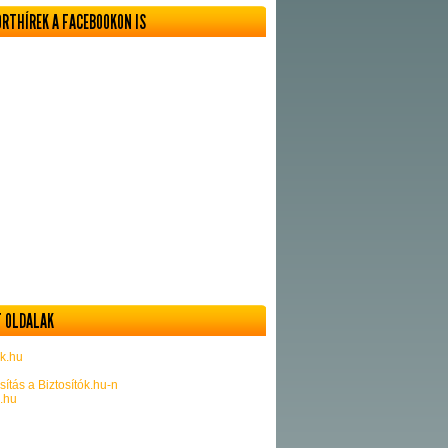
ORTHÍREK A FACEBOOKON IS
 OLDALAK
k.hu
sítás a Biztosítók.hu-n
k.hu