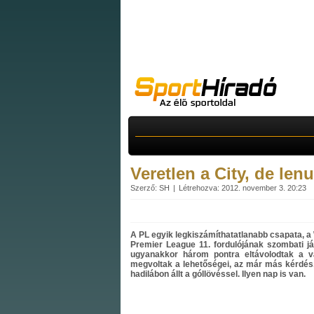
Veretlen a City, de lenu
Szerző: SH
Létrehozva: 2012. november 3. 20:23
A PL egyik legkiszámíthatatlanabb csapata, a 
Premier League 11. fordulójának szombati já
ugyanakkor három pontra eltávolodtak a vá
megvoltak a lehetőségei, az már más kérdés, 
hadilábon állt a góllövéssel. Ilyen nap is van.