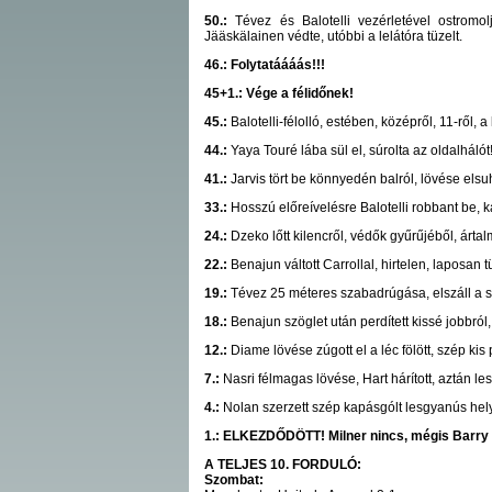
50.:
Tévez és Balotelli vezérletével ostromol
Jääskälainen védte, utóbbi a lelátóra tüzelt.
46.: Folytatáááás!!!
45+1.: Vége a félidőnek!
45.:
Balotelli-félolló, estében, középről, 11-ről, 
44.:
Yaya Touré lába sül el, súrolta az oldalhálót
41.:
Jarvis tört be könnyedén balról, lövése elsu
33.:
Hosszú előreívelésre Balotelli robbant be, k
24.:
Dzeko lőtt kilencről, védők gyűrűjéből, ártal
22.:
Benajun váltott Carrollal, hirtelen, laposan t
19.:
Tévez 25 méteres szabadrúgása, elszáll a sor
18.:
Benajun szöglet után perdített kissé jobbról, 
12.:
Diame lövése zúgott el a léc fölött, szép kis 
7.:
Nasri félmagas lövése, Hart hárított, aztán les
4.:
Nolan szerzett szép kapásgólt lesgyanús helyze
1.: ELKEZDŐDÖTT! Milner nincs, mégis Barry 
A TELJES 10. FORDULÓ:
Szombat: