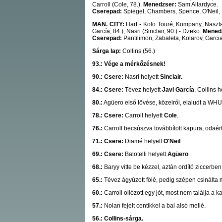
Carroll (Cole, 78.).
Menedzser:
Sam Allardyce.
Cserepad:
Spiegel, Chambers, Spence, O'Neil, 
MAN. CITY:
Hart - Kolo Touré, Kompany, Nasztas
García, 84.), Nasri (Sinclair, 90.) - Dzeko.
Mened
Cserepad:
Pantilimon, Zabaleta, Kolarov, Garcia
Sárga lap:
Collins (56.)
93.: Vége a mérkőzésnek!
90.: Csere:
Nasri helyett
Sinclair.
84.: Csere:
Tévez helyett
Javi García
. Collins h
80.:
Agüero első lövése, közelről, elaludt a WH
78.: Csere:
Carroll helyett
Cole
.
76.:
Carroll becsúszva továbbított kapura, odaért
71.: Csere:
Diamé helyett
O'Neil
.
69.: Csere:
Balotelli helyett
Agüero
.
68.:
Baryy vitte be kézzel, aztán ordító ziccerben 
65.:
Tévez ágyúzott fölé, pedig szépen csinálta 
60.:
Carroll ollózott egy jót, most nem találja a
57.:
Nolan fejelt centikkel a bal alsó mellé.
56.: Collins-sárga.