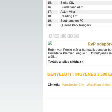
15.
Stoke City
16.
Sunderland AFC
17.
Aston Villa
18.
Reading FC
19.
Southampton FC
20.
Queens Park Rangers
KAPCSOLÓDÓ CIKKÜNK
RvP odapörk
Robin van Persie már a harmadik percben beta
Unitedet a Premier League 10. fordulójának ra
a 95....
Tovább a teljes cikkhez »
IGÉNYELD ITT INGYENES 3.500 Eu
Címkék:
Manchester City
West Ham United