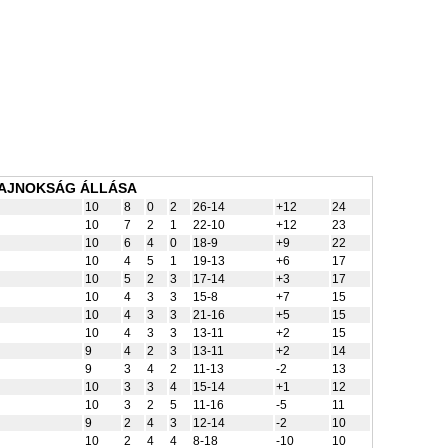
BAJNOKSÁG ÁLLÁSA
10
8
0
2
26-14
+12
24
10
7
2
1
22-10
+12
23
10
6
4
0
18-9
+9
22
10
4
5
1
19-13
+6
17
10
5
2
3
17-14
+3
17
10
4
3
3
15-8
+7
15
10
4
3
3
21-16
+5
15
10
4
3
3
13-11
+2
15
9
4
2
3
13-11
+2
14
9
3
4
2
11-13
-2
13
10
3
3
4
15-14
+1
12
10
3
2
5
11-16
-5
11
9
2
4
3
12-14
-2
10
10
2
4
4
8-18
-10
10