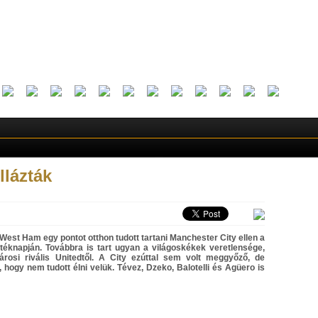
llázták
West Ham egy pontot otthon tudott tartani Manchester City ellen a
téknapján. Továbbra is tart ugyan a világoskékek veretlensége,
rosi rivális Unitedtől. A City ezúttal sem volt meggyőző, de
hogy nem tudott élni velük. Tévez, Dzeko, Balotelli és Agüero is