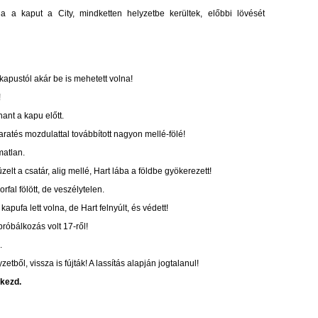
ja a kaput a City, mindketten helyzetbe kerültek, előbbi lövését
a kapustól akár be is mehetett volna!
!
hant a kapu előtt.
aratés mozdulattal továbbított nagyon mellé-fölé!
matlan.
üzelt a csatár, alig mellé, Hart lába a földbe gyökerezett!
fal fölött, de veszélytelen.
kapufa lett volna, de Hart felnyúlt, és védett!
próbálkozás volt 17-ről!
.
tből, vissza is fújták! A lassítás alapján jogtalanul!
kezd.