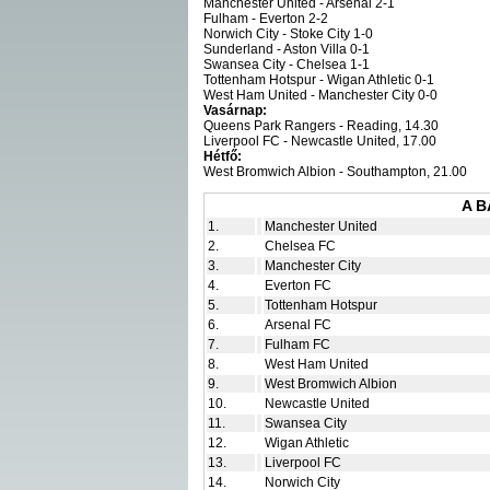
Manchester United - Arsenal 2-1
Fulham - Everton 2-2
Norwich City - Stoke City 1-0
Sunderland - Aston Villa 0-1
Swansea City - Chelsea 1-1
Tottenham Hotspur - Wigan Athletic 0-1
West Ham United - Manchester City 0-0
Vasárnap:
Queens Park Rangers - Reading, 14.30
Liverpool FC - Newcastle United, 17.00
Hétfő:
West Bromwich Albion - Southampton, 21.00
A 
1.
Manchester United
2.
Chelsea FC
3.
Manchester City
4.
Everton FC
5.
Tottenham Hotspur
6.
Arsenal FC
7.
Fulham FC
8.
West Ham United
9.
West Bromwich Albion
10.
Newcastle United
11.
Swansea City
12.
Wigan Athletic
13.
Liverpool FC
14.
Norwich City