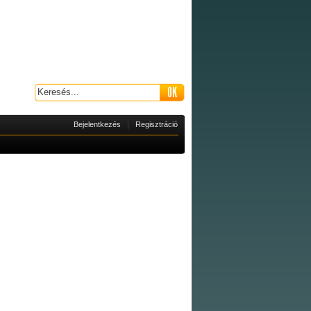
|
Bejelentkezés
Regisztráció