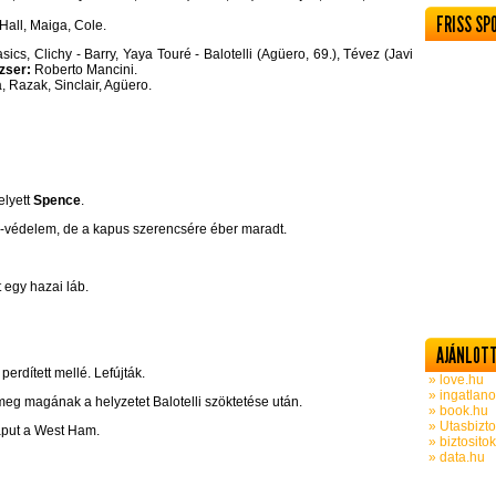
FRISS SP
Hall, Maiga, Cole.
ics, Clichy - Barry, Yaya Touré - Balotelli (Agüero, 69.), Tévez (Javi
zser:
Roberto Mancini.
, Razak, Sinclair, Agüero.
elyett
Spence
.
U-védelem, de a kapus szerencsére éber maradt.
 egy hazai láb.
AJÁNLOTT
perdített mellé. Lefújták.
» love.hu
» ingatlano
meg magának a helyzetet Balotelli szöktetése után.
» book.hu
» Utasbizto
 kaput a West Ham.
» biztosito
» data.hu