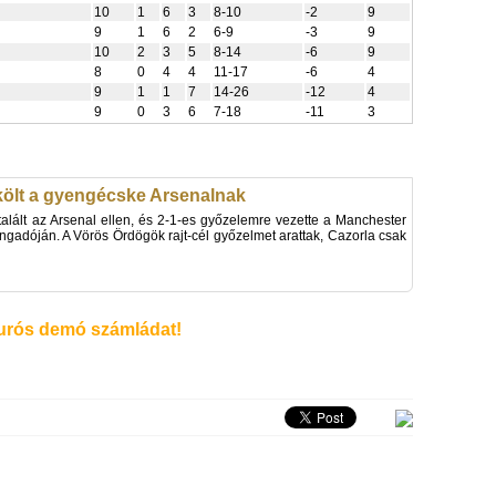
10
1
6
3
8-10
-2
9
9
1
6
2
6-9
-3
9
10
2
3
5
8-14
-6
9
8
0
4
4
11-17
-6
4
9
1
1
7
14-26
-12
4
9
0
3
6
7-18
-11
3
ölt a gyengécske Arsenalnak
lált az Arsenal ellen, és 2-1-es győzelemre vezette a Manchester
ngadóján. A Vörös Ördögök rajt-cél győzelmet arattak, Cazorla csak
rós demó számládat!