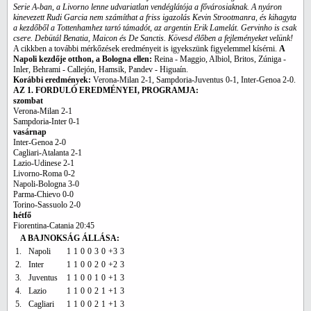
Serie A-ban, a Livorno lenne udvariatlan vendéglátója a fővárosiaknak. A nyáron
kinevezett Rudi Garcia nem számíthat a friss igazolás Kevin Strootmanra, és kihagyta
a kezdőből a Tottenhamhez tartó támadót, az argentin Erik Lamelát. Gervinho is csak
csere. Debütál Benatia, Maicon és De Sanctis. Kövesd élőben a fejleményeket velünk!
A cikkben a további mérkőzések eredményeit is igyekszünk figyelemmel kísérni.
A
Napoli kezdője otthon, a Bologna ellen:
Reina - Maggio, Albiol, Britos, Zúniga -
Inler, Behrami - Callejón, Hamsik, Pandev - Higuaín.
Korábbi eredmények:
Verona-Milan 2-1, Sampdoria-Juventus 0-1, Inter-Genoa 2-0.
AZ 1. FORDULÓ EREDMÉNYEI, PROGRAMJA:
szombat
Verona-Milan 2-1
Sampdoria-Inter 0-1
vasárnap
Inter-Genoa 2-0
Cagliari-Atalanta 2-1
Lazio-Udinese 2-1
Livorno-Roma 0-2
Napoli-Bologna 3-0
Parma-Chievo 0-0
Torino-Sassuolo 2-0
hétfő
Fiorentina-Catania 20:45
A BAJNOKSÁG ÁLLÁSA:
1.
Napoli
1
1
0
0
3
0
+3
3
2.
Inter
1
1
0
0
2
0
+2
3
3.
Juventus
1
1
0
0
1
0
+1
3
4.
Lazio
1
1
0
0
2
1
+1
3
5.
Cagliari
1
1
0
0
2
1
+1
3