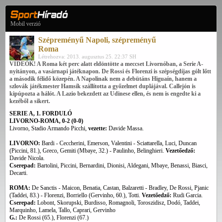
Mobil verzió
Szépreményű Napoli, szépreményű
Roma
Létrehozva: 2013. augusztus 25. 22:37 SH
VIDEÓK! A Roma két perc alatt eldöntötte a meccset Livornóban, a Serie A-
nyitányon, a vasárnapi játéknapon. De Rossi és Florenzi is szépségdíjas gólt lőtt
a második félidő közepén. A Napolinak nem a debütáns Higuaín, hanem a
szlovák játékmester Hamsík szállította a győzelmet duplájával. Callejón is
kipúpozta a hálót. A Lazio bekezdett az Udinese ellen, és nem is engedte ki a
kezéből a sikert.
SERIE A, 1. FORDULÓ
LIVORNO-ROMA, 0-2 (0-0)
Livorno, Stadio Armando Picchi,
vezette:
Davide Massa.
LIVORNO:
Bardi - Ceccherini, Emerson, Valentini - Sciattarella, Luci, Duncan
(Piccini, 81.), Greco, Gemiti (Mbaye, 32.) - Paulinho, Belinghieri.
Vezetőedző:
Davide Nicola.
Cserepad:
Bartolini, Piccini, Bernardini, Dionisi, Aldegani, Mbaye, Benassi, Biasci,
Decarti.
ROMA:
De Sanctis - Maicon, Benatia, Castan, Balzaretti - Bradley, De Rossi, Pjanic
(Taddei, 83.) - Florenzi, Borriello (Gervinho, 60.), Totti.
Vezetőedző:
Rudi Garcia.
Cserepad:
Lobont, Skorupski, Burdisso, Romagnoli, Toroszidisz, Dodó, Taddei,
Marquinho, Lamela, Tallo, Caprari, Gervinho
G.:
De Rossi (65.), Florenzi (67.)