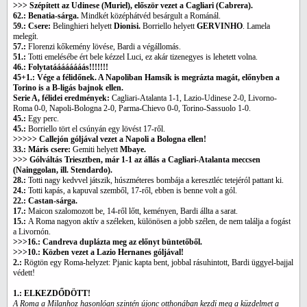
>>> Szépített az Udinese (Muriel), először vezet a Cagliari (Cabrera).
62.: Benatia-sárga.
Mindkét középhátvéd besárgult a Románál.
59.: Csere:
Belinghieri helyett
Dionisi.
Borriello helyett
GERVINHO
. Lamela
melegít.
57.:
Florenzi kőkemény lövése, Bardi a végállomás.
51.:
Totti emelésébe ért bele kézzel Luci, ez akár tizenegyes is lehetett volna.
46.: Folytatáááááááás!!!!!!!
45+1.:
Vége a félidőnek. A Napoliban Hamsík is megrázta magát, előnyben a
Torino is a B-ligás bajnok ellen.
Serie A, félidei eredmények:
Cagliari-Atalanta 1-1, Lazio-Udinese 2-0, Livorno-
Roma 0-0, Napoli-Bologna 2-0, Parma-Chievo 0-0, Torino-Sassuolo 1-0.
45.:
Egy perc.
45.:
Borriello tört el csúnyán egy lövést 17-ről.
>>>>> Callejón góljával vezet a Napoli a Bologna ellen!
33.: Máris csere:
Gemiti helyett
Mbaye.
>>> Gólváltás Triesztben, már 1-1 az állás a Cagliari-Atalanta meccsen
(Nainggolan, ill. Stendardo).
28.:
Totti nagy kedvvel játszik, húszméteres bombája a keresztléc tetejéról pattant ki.
24.:
Totti kapás, a kapuval szemből, 17-ről, ebben is benne volt a gól.
22.: Castan-sárga.
17.:
Maicon szalomozott be, 14-ről lőtt, keményen, Bardi állta a sarat.
15.:
A Roma nagyon aktív a széleken, különösen a jobb szélen, de nem találja a fogást
a Livornón.
>>>16.: Candreva duplázta meg az előnyt büntetőből.
>>>10.: Közben vezet a Lazio Hernanes góljával!
2.:
Rögtön egy Roma-helyzet: Pjanic kapta bent, jobbal rásuhintott, Bardi üggyel-bajjal
védett!
1.: ELKEZDŐDÖTT!
A Roma a Milanhoz hasonlóan szintén újonc otthonában kezdi meg a küzdelmet a