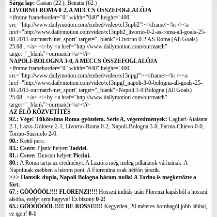
Sárga lap:
Castan (22.), Benatia (62.)
LIVORNO-ROMA 0-2, A MECCS ÖSSZEFOGLALÓJA
<iframe frameborder="0" width="640" height="400"
src="http://www.dailymotion.com/embed/video/x13npb2"></iframe><br /><a
href="http://www.dailymotion.com/video/x13npb2_livorno-0-2-as-roma-all-goals-25-
08-2013-ourmatch-net_sport" target="_blank">Livorno 0-2 AS Roma (All Goals)
25.08...</a> <i>by <a href="http://www.dailymotion.com/ourmatch"
target="_blank">ourmatch</a></i>
NAPOLI-BOLOGNA 3-0, A MECCS ÖSSZEFOGLALÓJA
<iframe frameborder="0" width="640" height="400"
src="http://www.dailymotion.com/embed/video/x13npgf"></iframe><br /><a
href="http://www.dailymotion.com/video/x13npgf_napoli-3-0-bologna-all-goals-25-
08-2013-ourmatch-net_sport" target="_blank">Napoli 3-0 Bologna (All Goals)
25.08...</a> <i>by <a href="http://www.dailymotion.com/ourmatch"
target="_blank">ourmatch</a></i>
AZ ÉLŐ KÖZVETÍTÉS
92.: Vége! Tükörsima Roma-győzelem.
Serie A, végeredmények:
Cagliari-Atalanta
2-1, Lazio-Udinese 2-1, Livorno-Roma 0-2, Napoli-Bologna 3-0, Parma-Chievo 0-0,
Torino-Sassuolo 2-0.
90.:
Kettő perc.
83.: Csere:
Pjanic helyett
Taddei.
81.: Csere:
Duncan helyett
Piccini.
80.:
A Roma tartja az eredményt. A Lazióra még meleg pillanatok várhatnak. A
Napolinak zsebben a három pont. A Fiorentina csak hétfőn játszik.
>>> Hamsík-dupla, Napoli-Bologna három-nulla! A Torino is megkettőzte a
fórt.
67.: GÓÓÓÓÓL!!!! FLORENZI!!!!
Hosszú indítás után Florenzi kapásból a hosszú
alsóba, esélyt sem hagyva! Ez bizony
0-2!
65.: GÓÓÓÓÓÓL!!!!! DE ROSSI!!!!!
Kegyetlen, 20 méteres bombagól jobb lábbal,
ez igen!
0-1