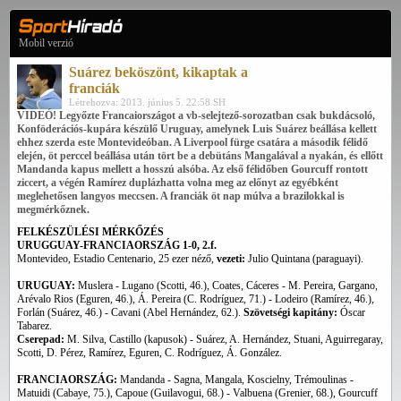
Mobil verzió
Suárez beköszönt, kikaptak a
franciák
Létrehozva: 2013. június 5. 22:58 SH
VIDEÓ! Legyőzte Francaiországot a vb-selejtező-sorozatban csak bukdácsoló,
Konföderációs-kupára készülő Uruguay, amelynek Luis Suárez beállása kellett
ehhez szerda este Montevideóban. A Liverpool fürge csatára a második félidő
elején, öt perccel beállása után tört be a debütáns Mangalával a nyakán, és ellőtt
Mandanda kapus mellett a hosszú alsóba. Az első félidőben Gourcuff rontott
ziccert, a végén Ramírez duplázhatta volna meg az előnyt az egyébként
meglehetősen langyos meccsen. A franciák öt nap múlva a brazilokkal is
megmérkőznek.
FELKÉSZÜLÉSI MÉRKŐZÉS
URUGGUAY-FRANCIAORSZÁG 1-0, 2.f.
Montevideo, Estadio Centenario, 25 ezer néző,
vezeti:
Julio Quintana (paraguayi).
URUGUAY:
Muslera - Lugano (Scotti, 46.), Coates, Cáceres - M. Pereira, Gargano,
Arévalo Rios (Eguren, 46.), Á. Pereira (C. Rodríguez, 71.) - Lodeiro (Ramírez, 46.),
Forlán (Suárez, 46.) - Cavani (Abel Hernández, 62.).
Szövetségi kapitány:
Óscar
Tabarez.
Cserepad:
M. Silva, Castillo (kapusok) - Suárez, A. Hernández, Stuani, Aguirregaray,
Scotti, D. Pérez, Ramírez, Eguren, C. Rodríguez, Á. González.
FRANCIAORSZÁG:
Mandanda - Sagna, Mangala, Koscielny, Trémoulinas -
Matuidi (Cabaye, 75.), Capoue (Guilavogui, 68.) - Valbuena (Grenier, 68.), Gourcuff