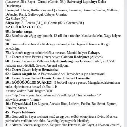
(Lacazette, 58.), Payet - Giroud (Gomis, 58.).
Szövetségi kapitány:
Didier
Deschamps.
Cserepad:
Lloris, Ruffier (kapusok) - Gomis, Lacazette, Benzema, Sakho, Mathieu,
Debuchy, Rami, Guilavogui, Cabaye, Grenier.
G.:
Suárez (50.)
Sárga lap:
Á. Pereira (31.), ill. Gomis (62.), Grenier (88.)
AZ ÉLŐ KÖZVETÍTÉS
88.: Grenier-sárga.
82.:
Ramírez vitt végig egy kontrát, 12-ről lőtt a rövidre, Mandanda leért. Nagy helyzet
volt.
78.:
Gomis előtt suhan el a labda egy méterrel, ebben legalább benne volt a gól
lehetősége.
75.:
A cserék nagyon széttördelték a meccset. Matuidi helyett
Cabaye.
71.: Csere:
Álvaro Pereira (Inter) helyett
Cristian Rodríguez
(Atlético).
68.: Csere:
Capoue és Valbuena helyett
Guilavogui
és
Grenier.
Előbbi, az ASSE
fedezete most debütál. Grenier Arsenal-célpont.
64.: Csere:
Cavani helyett
Hernández.
62.: Gomis sárgult be.
A Palermo-ász Abel Hernández is jön a hazaiaknál.
58.: Csere:
Giroud helyett
Gomis.
Gourcuff helyett
Lacazette.
50.: GÓÓÓÓÓÓL!!!! SUÁREZ!!!!
Jobbról kapta a passzt, Mangala lebirkózni sem
tudta, elpöccintett a hosszú alsóba.
1-0
<iframe width="640" height="400"
src="http://www.youtube.com/embed/vV9eBxfpdjA" frameborder="0"
allowfullscreen></iframe>
46.: Folytatáááás!
Le:
Lugano, Arévalo Ríos, Lodeiro, Forlán.
Be:
Scotti, Eguren,
Ramírez, Suárez.
45.: Vége a félidőnek.
38.:
Gourcuff és Payet mehetett kettő az egyben, előbbi eltotojázta a lövést, Muslera
párducként vetődött bele abba. Az eddigi legnagyobb lehetőség.
31.: Álvaro Pereira sárgult be.
Két perc alatt kétszer is lőtt Payet, a 16-oson kívülről,