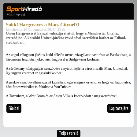
Mobil verzió
Sokk! Hargreaves a Man. Citynél?!
Létrehozva: 2011. augusztus 30. 14:23 sh
Owen Hargreaveset hajszál választja el attól, hogy a Manchester Cityhez
szerződjön. A korábbi United-játékos rövid távú szerződést köthet az Etihad-
stadionban.
Az angol válogatott játékos kedd délelőtt orvosi vizsgálaton vett részt az Eastlandsen, a
háromórás teszt után jókedvűen hagyta el a Bridgewater kórházat.
A sérülékeny középpályás szerződése a nyáron lejárt a városi rivális Man. Unitednál,
így ingyen érkezhet az égszínkékekhez.
A játékos saját bevallása szerint kicsattanó egészségnek örvend, és hogy ezt bizonyítsa,
házi fitneszvideókat is feltöltött a YouTube-ra.
A Tottenham, a West Brom és az Aston Villa is kacérkodott a megszerzésével.
Főoldal
Lap tetejére
Teljes verzió