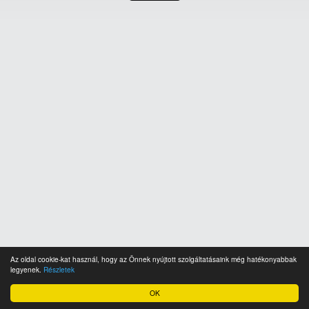
Az oldal cookie-kat használ, hogy az Önnek nyújtott szolgáltatásaink még hatékonyabbak
legyenek.
Részletek
OK