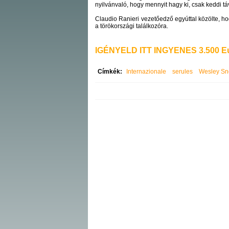
nyilvánvaló, hogy mennyit hagy ki, csak keddi t
Claudio Ranieri vezetőedző egyúttal közölte, h
a törökországi találkozóra.
IGÉNYELD ITT INGYENES 3.500 Eu
Címkék:
Internazionale
serules
Wesley Sn