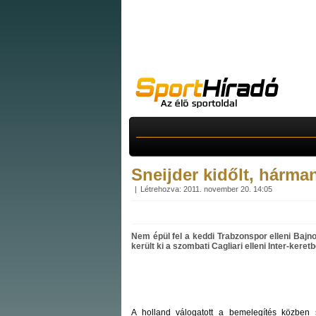
Sneijder kidőlt, hárma
Létrehozva: 2011. november 20. 14:05
Nem épül fel a keddi Trabzonspor elleni Bajn
került ki a szombati Cagliari elleni Inter-keretb
A holland válogatott a bemelegítés közben 