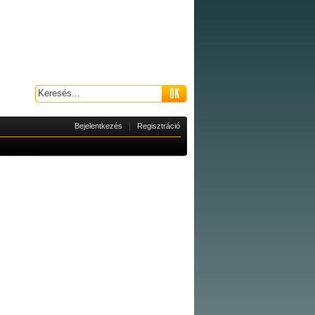
|
Bejelentkezés
Regisztráció