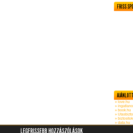
FRISS SP
AJÁNLOTT
» love.hu
» ingatlano
» book.hu
» Utasbizto
» biztosito
» data.hu
LEGFRISSEBB HOZZÁSZÓLÁSOK