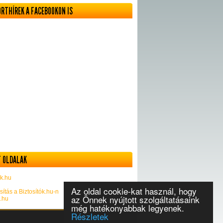
ORTHÍREK A FACEBOOKON IS
 OLDALAK
k.hu
Az oldal cookie-kat használ, hogy
sítás a Biztosítók.hu-n
az Önnek nyújtott szolgáltatásaink
k.hu
még hatékonyabbak legyenek.
Részletek