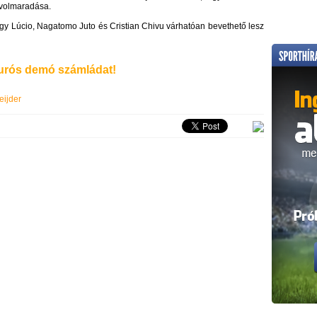
ávolmaradása.
ogy Lúcio, Nagatomo Juto és Cristian Chivu várhatóan bevethető lesz
rós demó számládat!
eijder