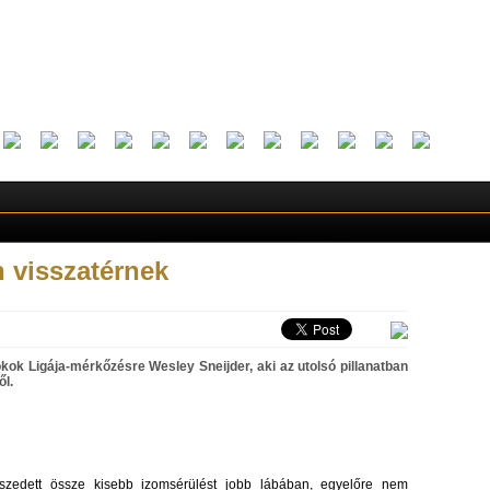
n visszatérnek
okok Ligája-mérkőzésre Wesley Sneijder, aki az utolsó pillanatban
ől.
szedett össze kisebb izomsérülést jobb lábában, egyelőre nem