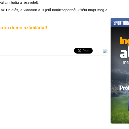
lalni tudja a részvételt.
az Eb előtt, a viadalon a B-jelű halálcsoportból kísérli majd meg a
rós demó számládat!