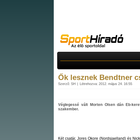
Ők lesznek Bendtner cs
Szerző: SH
Létrehozva: 2012. május 24. 16:55
Véglegessé vált Morten Olsen dán Eb-kere
szakember.
Két csatár, Jores Okore (Nordsjaelland) és Nic