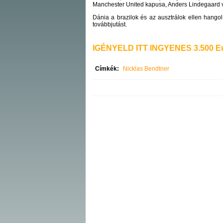
Manchester United kapusa, Anders Lindegaard vál
Dánia a brazilok és az ausztrálok ellen hangol 
továbbjutást.
IGÉNYELD ITT INGYENES 3.500 Eu
Címkék:
Nicklas Bendtner