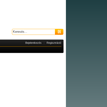
|
Bejelentkezés
Regisztráció