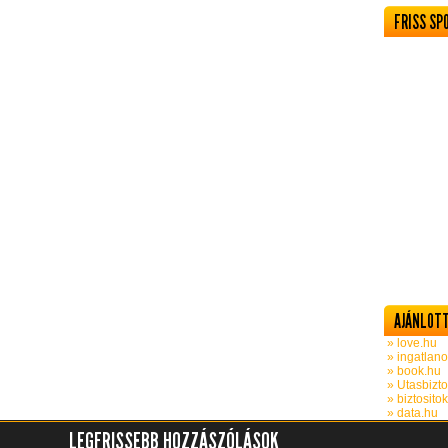
FRISS SP
AJÁNLOTT
» love.hu
» ingatlano
» book.hu
» Utasbizto
» biztosito
» data.hu
LEGFRISSEBB HOZZÁSZÓLÁSOK