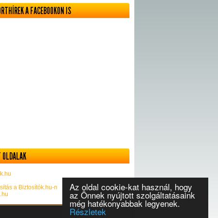
ORTHÍREK A FACEBOOKON IS
 OLDALAK
k.hu
Az oldal cookie-kat használ, hogy
sítás a Biztosítók.hu-n
az Önnek nyújtott szolgáltatásaink
k.hu
még hatékonyabbak legyenek.
Részletek