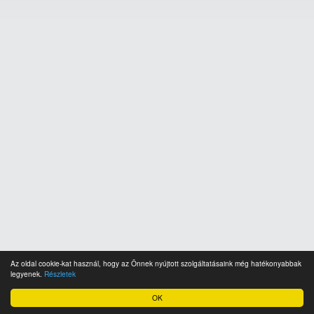
Az oldal cookie-kat használ, hogy az Önnek nyújtott szolgáltatásaink még hatékonyabbak
legyenek.
Részletek
OK