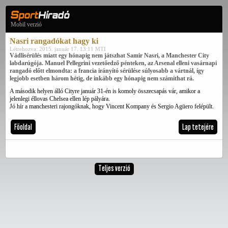
Mobil verzió
Nasri rangadókat hagy ki
Létrehozva: 2015. január 17. 13:11 MTI
Vádlisérülés miatt egy hónapig nem játszhat Samir Nasri, a Manchester City
labdarúgója. Manuel Pellegrini vezetőedző pénteken, az Arsenal elleni vasárnapi
rangadó előtt elmondta: a francia irányító sérülése súlyosabb a vártnál, így
legjobb esetben három hétig, de inkább egy hónapig nem számíthat rá.
A második helyen álló Cityre január 31-én is komoly összecsapás vár, amikor a
jelenlegi éllovas Chelsea ellen lép pályára.
Jó hír a manchesteri rajongóknak, hogy Vincent Kompany és Sergio Agüero felépült.
Főoldal
Lap tetejére
Teljes verzió