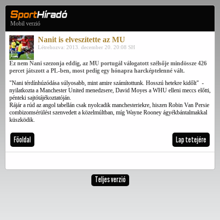
Mobil verzió
Nanit is elveszítette az MU
Létrehozva: 2013. december 20. 20:08 SH
Ez nem Nani szezonja eddig, az MU portugál válogatott szélsője mindössze 426
percet játszott a PL-ben, most pedig egy hónapra harcképtelenné vált.
"Nani térdínhúzódása súlyosabb, mint amire számítottunk. Hosszú hetekre kidőlt" -
nyilatkozta a Manchester United menedzsere, David Moyes a WHU elleni meccs előtti,
pénteki sajtótájékoztatóján.
Rájár a rúd az angol tabellán csak nyolcadik manchesteriekre, hiszen Robin Van Persie
combizomsérülést szenvedett a közelmúltban, míg Wayne Rooney ágyékbántalmakkal
küszködik.
Főoldal
Lap tetejére
Teljes verzió