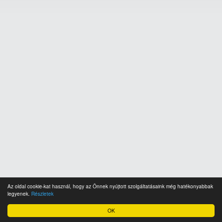
Az oldal cookie-kat használ, hogy az Önnek nyújtott szolgáltatásaink még hatékonyabbak
legyenek.
Részletek
OK