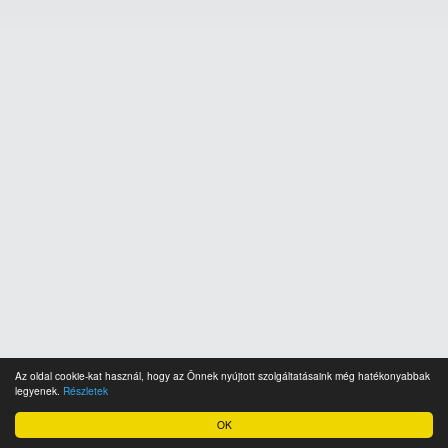
Az oldal cookie-kat használ, hogy az Önnek nyújtott szolgáltatásaink még hatékonyabbak
legyenek.
Részletek
OK