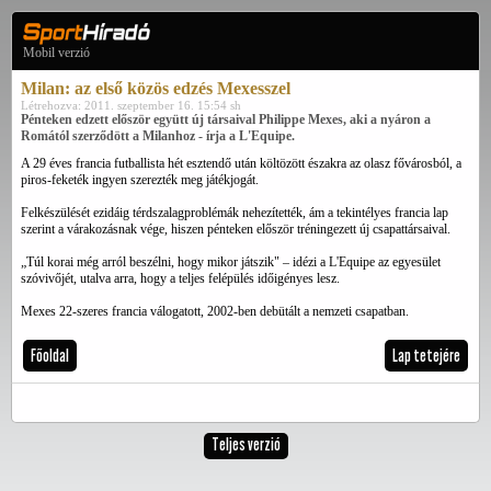
Mobil verzió
Milan: az első közös edzés Mexesszel
Létrehozva: 2011. szeptember 16. 15:54 sh
Pénteken edzett először együtt új társaival Philippe Mexes, aki a nyáron a
Romától szerződött a Milanhoz - írja a L'Equipe.
A 29 éves francia futballista hét esztendő után költözött északra az olasz fővárosból, a
piros-feketék ingyen szerezték meg játékjogát.
Felkészülését ezidáig térdszalagproblémák nehezítették, ám a tekintélyes francia lap
szerint a várakozásnak vége, hiszen pénteken először tréningezett új csapattársaival.
„Túl korai még arról beszélni, hogy mikor játszik" – idézi a L'Equipe az egyesület
szóvivőjét, utalva arra, hogy a teljes felépülés időigényes lesz.
Mexes 22-szeres francia válogatott, 2002-ben debütált a nemzeti csapatban.
Főoldal
Lap tetejére
Teljes verzió