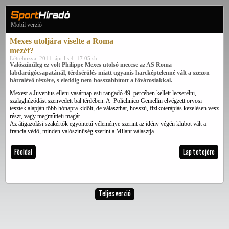
Mobil verzió
Mexes utoljára viselte a Roma
mezét?
Létrehozva: 2011. április 4. 17:05 sh
Valószínűleg ez volt Philippe Mexes utolsó meccse az AS Roma
labdarúgócsapatánál, térdsérülés miatt ugyanis harcképtelenné vált a szezon
hátralévő részére, s eleddig nem hosszabbított a fővárosiakkal.
Mexest a Juventus elleni vasárnap esti rangadó 49. percében kellett lecserélni,
szalaghúzódást szenvedett bal térdében. A Policlinico Gemellin elvégzett orvosi
tesztek alapján több hónapra kidőlt, de választhat, hosszú, fizikoterápiás kezelésen vesz
részt, vagy megműtteti magát.
Az átigazolási szakértők egyöntetű véleménye szerint az idény végén klubot vált a
francia védő, minden valószínűség szerint a Milant választja.
Főoldal
Lap tetejére
Teljes verzió