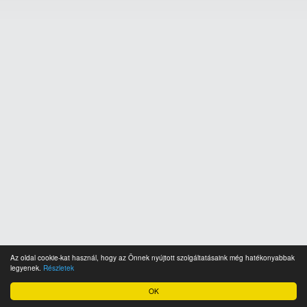
Az oldal cookie-kat használ, hogy az Önnek nyújtott szolgáltatásaink még hatékonyabbak
legyenek.
Részletek
OK