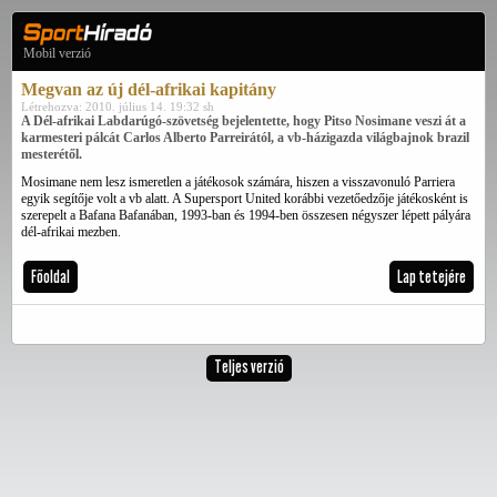
Mobil verzió
Megvan az új dél-afrikai kapitány
Létrehozva: 2010. július 14. 19:32 sh
A Dél-afrikai Labdarúgó-szövetség bejelentette, hogy Pitso Nosimane veszi át a
karmesteri pálcát Carlos Alberto Parreirától, a vb-házigazda világbajnok brazil
mesterétől.
Mosimane nem lesz ismeretlen a játékosok számára, hiszen a visszavonuló Parriera
egyik segítője volt a vb alatt. A Supersport United korábbi vezetőedzője játékosként is
szerepelt a Bafana Bafanában, 1993-ban és 1994-ben összesen négyszer lépett pályára
dél-afrikai mezben.
Főoldal
Lap tetejére
Teljes verzió