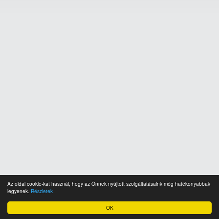
Az oldal cookie-kat használ, hogy az Önnek nyújtott szolgáltatásaink még hatékonyabbak
legyenek.
Részletek
OK