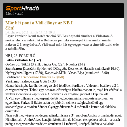
Mobil verzió
Már hét pont a Vidi előnye az NB I
élén!
Létrehozva: 2010. április 17. 16:59 sh
Egyre közelebb kerül története első NB I-es bajnoki címéhez a Videoton. A
székesfehérvári alakulat a Debrecen pénteki vereségét kihasználta, miután
Pakson 2-1-re győzött. A Vidi ezzel már hét egységgel vezet a címvédő Loki előtt
a tabella élén.
NB I, 23. FORDULÓ:
Paks- Videoton 1-2 (1-2)
Gólszerző:
Tököli (3.), ill. Sándor Gy. (22.), Nikolics (34.)
Szombaton játsszák:
Bp.Honvéd-Diósgyőr, Kecskemét-Haladás (mindkettő 16.30),
Nyíregyháza-Újpest (17.30), Kaposvár-MTK, Vasas-Pápa (mindkettő 18.00).
Pénteken:
Ferencváros-Debrecen 1-0 (0-0)
Vasárnap:
Zalaegerszeg-Győr 17.30
Hamar hátrányba került, de még az első félidőben fordított a Videoton, beállítva a 2-1-
es végeredményt. Tököli egy hosszan előrevágott labdára csapott le, majd két védővel a
nyakán kicselezte a kapust és a 3. percben éles szögből, jobbról a kapuba lőtt.
A Vidi egy pillanatra megtorpant, de bő negyedóra múltán rendezte a sorokat - és
egyenlített: Farkas II Balázs adott be jobbról, szinte a szögletzászlótól egy
szabadrúgást, a röviden Sándor György érkezett és 4 méterről a ketrec bal oldalába
csúsztatott.
Nem volt még vége a vendégparádénak, hiszen a 34. percben Andics príma labdát adott
Nikolicsnak - André Alves kettejük között állt, de bölcsen elengedte a labdát -, a csatár
pedig a megzavarodott védelem ámulatára 11 méterről, középről kilőtte a bal alsót.