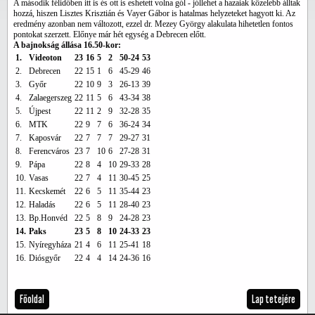
A második félidőben itt is és ott is eshetett volna gól - jóllehet a hazaiak közelebb álltak
hozzá, hiszen Lisztes Krisztián és Vayer Gábor is hatalmas helyzeteket hagyott ki. Az
eredmény azonban nem változott, ezzel dr. Mezey György alakulata hihetetlen fontos
pontokat szerzett. Előnye már hét egység a Debrecen előtt.
A bajnokság állása 16.50-kor:
1.
Videoton
23
16
5
2
50-24
53
2.
Debrecen
22
15
1
6
45-29
46
3.
Győr
22
10
9
3
26-13
39
4.
Zalaegerszeg
22
11
5
6
43-34
38
5.
Újpest
22
11
2
9
32-28
35
6.
MTK
22
9
7
6
36-24
34
7.
Kaposvár
22
7
7
7
29-27
31
8.
Ferencváros
23
7
10
6
27-28
31
9.
Pápa
22
8
4
10
29-33
28
10.
Vasas
22
7
4
11
30-45
25
11.
Kecskemét
22
6
5
11
35-44
23
12.
Haladás
22
6
5
11
28-40
23
13.
Bp.Honvéd
22
5
8
9
24-28
23
14.
Paks
23
5
8
10
24-33
23
15.
Nyíregyháza
21
4
6
11
25-41
18
16.
Diósgyőr
22
4
4
14
24-36
16
Főoldal
Lap tetejére