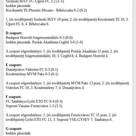
Szolnoki MÁV FC-Újpest FC 2-2 (1-1)
kedden játszották:
Kecskeméti TE-Phoenix Mecano - Békéscsaba 0-2 (0-2)
1. (és továbbjutott) Szolnoki MÁV 10 pont, 2. (és továbbjutott) Kecskeméti TE 10, 3.
Újpest FC 6, 4. Békéscsaba 6.
D csoport:
Budapest Honvéd-Szigetszentmiklós 0-3 (0-0)
kedden játszották: Puskás Akadémia-Cegléd 3-0 (1-0)
A csoport végeredménye: 1. (és továbbjutott) Puskás Akadémia 11 pont, 2. (és
továbbjutott) Szigetszentmiklós 10, 3. Cegléd 8, 4. Budapest Honvéd 4
E csoport:
Dunaújváros-Videoton FC 0-3 (0-1)
Kozármisleny-MVM Paks 0-3 (0-1)
A csoport végeredménye: 1. (és továbbjutott) MVM Paks 13 pont, 2. (és továbbjutott)
Videoton FC 10, 3. Kozármisleny 7, 4. Dunaújváros 4
F csoport:
FC Tatabánya-Győri ETO FC 0-4 (0-3)
Soproni Vasutas-Ferencváros 1-3 (1-1)
A csoport végeredménye: 1. (és továbbjutott) Ferencvárosi TC 15 pont, 2. (és
továbbjutott) Győri ETO FC 13, 3. Soproni VSE-GYSEV 7, Tatabánya 0.
G csoport:
kedden játszották: