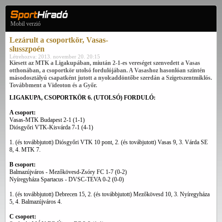
Mobil verzió
Lezárult a csoportkör, Vasas-
slusszpoén
Létrehozva: 2013. november 20. 20:15
Kiesett az MTK a Ligakupában, miután 2-1-es vereséget szenvedett a Vasas
otthonában, a csoportkör utolsó fordulójában. A Vasashoz hasonlóan szintén
másodosztályú csapatként jutott a nyolcaddöntőbe szerdán a Szigetszentmiklós.
Továbbment a Videoton és a Győr.
LIGAKUPA, CSOPORTKÖR 6. (UTOLSÓ) FORDULÓ:
A csoport:
Vasas-MTK Budapest 2-1 (1-1)
Diósgyőri VTK-Kisvárda 7-1 (4-1)
1. (és továbbjutott) Diósgyőri VTK 10 pont, 2. (és továbjutott) Vasas 9, 3. Várda SE
8, 4. MTK 7.
B csoport:
Balmazújváros - Mezőkövesd-Zsóry FC 1-7 (0-2)
Nyíregyháza Spartacus - DVSC-TEVA 0-2 (0-0)
1. (és továbbjutott) Debrecen 15, 2. (és továbbjutott) Mezőkövesd 10, 3. Nyíregyháza
5, 4. Balmazújváros 4.
C csoport: