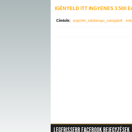
IGÉNYELD ITT INGYENES 3.500 Eu
Címkék:
argentin_labdarugo_valogatott
eri
LEGFRISSEBB FACEBOOK BEJEGYZÉSEK