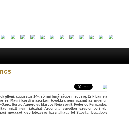
incs
zok elleni, augusztus 14-i, római barátságos meccsre. Erik Lamela
rére és Mauri Icardira azonban továbbra sem számít az argentin
 Gago, Sergio Agüero és Marcos Rojo sérült. Federico Fernández,
ltás miatt nem játszhat Argentína egyetlen szeptemberi vb-
szági meccset kísérletezésre használhatja fel Sabella, legalábbis