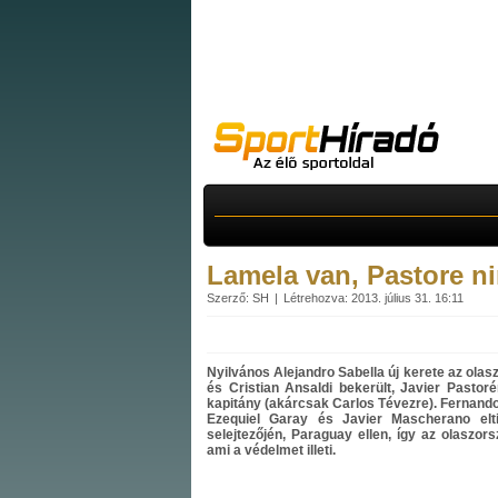
Lamela van, Pastore n
Szerző: SH
Létrehozva: 2013. július 31. 16:11
Nyilvános Alejandro Sabella új kerete az olas
és Cristian Ansaldi bekerült, Javier Pasto
kapitány (akárcsak Carlos Tévezre). Fernando
Ezequiel Garay és Javier Mascherano elti
selejtezőjén, Paraguay ellen, így az olaszor
ami a védelmet illeti.