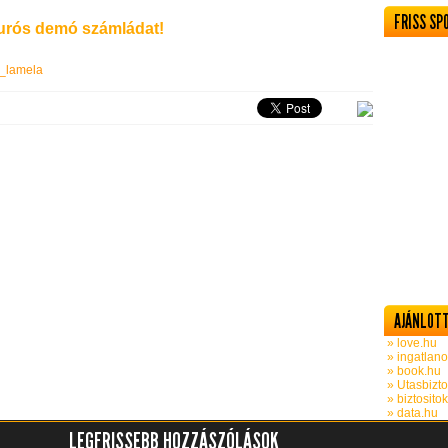
FRISS SP
rós demó számládat!
k_lamela
AJÁNLOTT
» love.hu
» ingatlano
» book.hu
» Utasbizto
» biztosito
» data.hu
LEGFRISSEBB HOZZÁSZÓLÁSOK