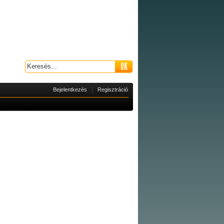
|
Bejelentkezés
Regisztráció