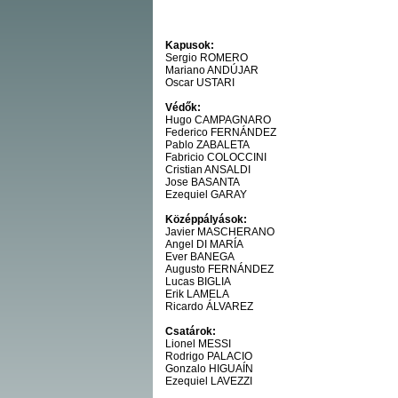
Kapusok:
Sergio ROMERO
Mariano ANDÚJAR
Oscar USTARI
Védők:
Hugo CAMPAGNARO
Federico FERNÁNDEZ
Pablo ZABALETA
Fabricio COLOCCINI
Cristian ANSALDI
Jose BASANTA
Ezequiel GARAY
Középpályások:
Javier MASCHERANO
Angel DI MARÍA
Ever BANEGA
Augusto FERNÁNDEZ
Lucas BIGLIA
Erik LAMELA
Ricardo ÁLVAREZ
Csatárok:
Lionel MESSI
Rodrigo PALACIO
Gonzalo HIGUAÍN
Ezequiel LAVEZZI