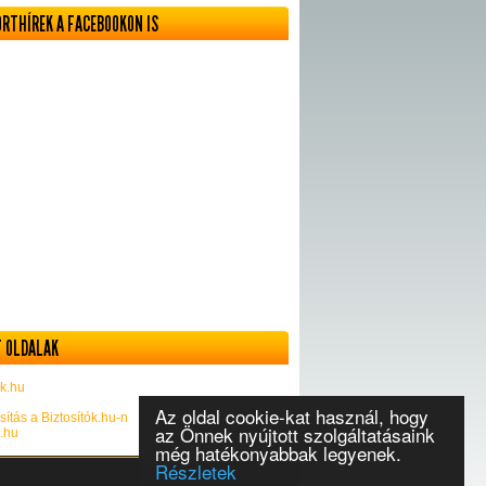
ORTHÍREK A FACEBOOKON IS
 OLDALAK
k.hu
Az oldal cookie-kat használ, hogy
sítás a Biztosítók.hu-n
az Önnek nyújtott szolgáltatásaink
k.hu
még hatékonyabbak legyenek.
Részletek