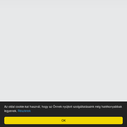
Az oldal cookie-kat használ, hogy az Önnek nyújtott szolgáltatásaink még hatékonyabbak
legyenek.
Részletek
OK