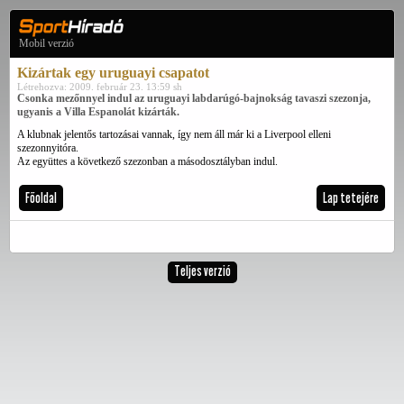
Mobil verzió
Kizártak egy uruguayi csapatot
Létrehozva: 2009. február 23. 13:59 sh
Csonka mezőnnyel indul az uruguayi labdarúgó-bajnokság tavaszi szezonja,
ugyanis a Villa Espanolát kizárták.
A klubnak jelentős tartozásai vannak, így nem áll már ki a Liverpool elleni
szezonnyitóra.
Az együttes a következő szezonban a másodosztályban indul.
Főoldal
Lap tetejére
Teljes verzió