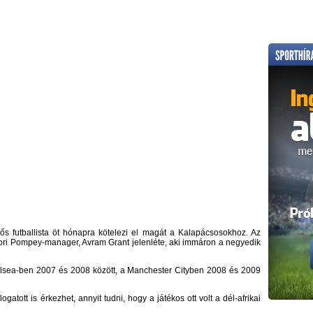
s futballista öt hónapra kötelezi el magát a Kalapácsosokhoz. Az
kori Pompey-manager, Avram Grant jelenléte, aki immáron a negyedik
helsea-ben 2007 és 2008 között, a Manchester Cityben 2008 és 2009
atott is érkezhet, annyit tudni, hogy a játékos ott volt a dél-afrikai