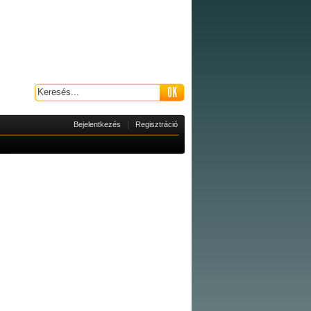
|
Bejelentkezés
Regisztráció