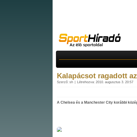
Kalapácsot ragadott az
Szerző: sh
Létrehozva: 2010. augusztus 3. 20:57
A Chelsea és a Manchester City korábbi közép