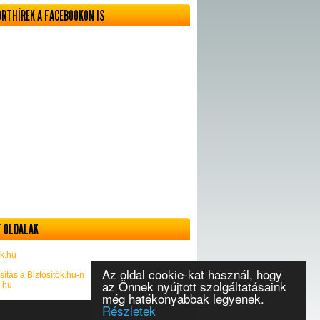
ORTHÍREK A FACEBOOKON IS
 OLDALAK
k.hu
Az oldal cookie-kat használ, hogy
sítás a Biztosítók.hu-n
az Önnek nyújtott szolgáltatásaink
k.hu
még hatékonyabbak legyenek.
Részletek