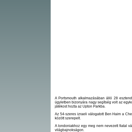
A Portsmouth alkalmazásában álló 28 esztendő
ügyletben bizonyára nagy segítség volt az egy
játékost hozta az Upton Parkba.
Az 54-szeres izraeli válogatott Ben Haim a C
között szerepelt.
A londoniakhoz egy meg nem nevezett fiatal válog
világbajnokságon.