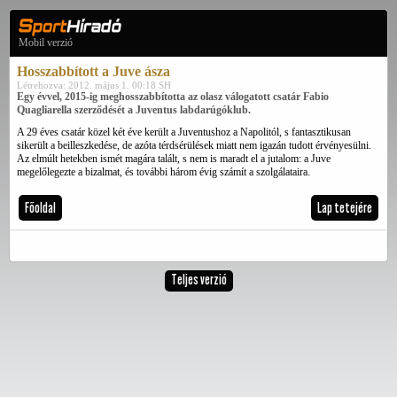
Mobil verzió
Hosszabbított a Juve ásza
Létrehozva: 2012. május 1. 00:18 SH
Egy évvel, 2015-ig meghosszabbította az olasz válogatott csatár Fabio
Quagliarella szerződését a Juventus labdarúgóklub.
A 29 éves csatár közel két éve került a Juventushoz a Napolitól, s fantasztikusan
sikerült a beilleszkedése, de azóta térdsérülések miatt nem igazán tudott érvényesülni.
Az elmúlt hetekben ismét magára talált, s nem is maradt el a jutalom: a Juve
megelőlegezte a bizalmat, és további három évig számít a szolgálataira.
Főoldal
Lap tetejére
Teljes verzió