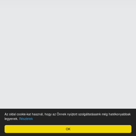
Az oldal cookie-kat használ, hogy az Önnek nyújtott szolgáltatásaink még hatékonyabbak
legyenek.
Részletek
OK