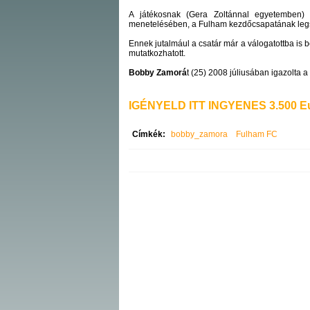
A játékosnak (Gera Zoltánnal egyetemben) e
menetelésében, a Fulham kezdőcsapatának legst
Ennek jutalmául a csatár már a válogatottba is 
mutatkozhatott.
Bobby Zamorá
t (25) 2008 júliusában igazolta a
IGÉNYELD ITT INGYENES 3.500 Eu
Címkék:
bobby_zamora
Fulham FC