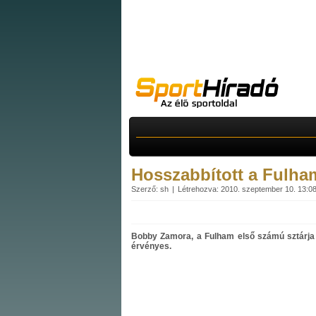
Hosszabbított a Fulham
Szerző: sh
Létrehozva: 2010. szeptember 10. 13:0
Bobby Zamora, a Fulham első számú sztárja 
érvényes.