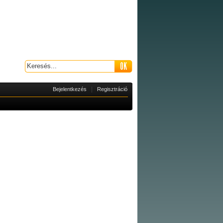
|
Bejelentkezés
Regisztráció