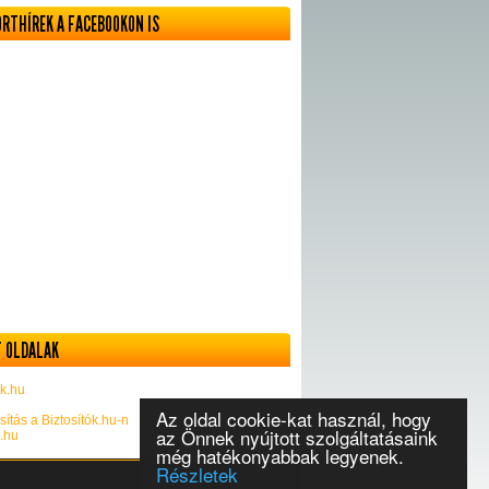
ORTHÍREK A FACEBOOKON IS
 OLDALAK
k.hu
Az oldal cookie-kat használ, hogy
sítás a Biztosítók.hu-n
az Önnek nyújtott szolgáltatásaink
k.hu
még hatékonyabbak legyenek.
Részletek