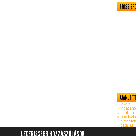
FRISS SP
AJÁNLOTT
» love.hu
» ingatlano
» book.hu
» Utasbizto
» biztosito
» data.hu
LEGFRISSEBB HOZZÁSZÓLÁSOK