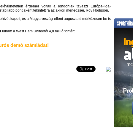
lévülhetetlen érdemei voltak a londoniak tavaszi Európa-liga-
abilabb pontjaként tekintett rá az akkori menedzser, Roy Hodgson.
behívót kapott, és a Magyarország elleni augusztusi mérkőzésen be is
 Fulham a West Ham Unitedtől 4,8 millió fontért.
rós demó számládat!