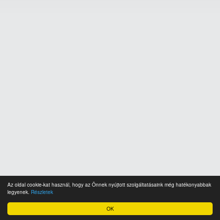
Az oldal cookie-kat használ, hogy az Önnek nyújtott szolgáltatásaink még hatékonyabbak
legyenek.
Részletek
OK