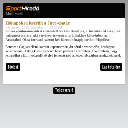
Mobil verzió
Hónapokra lesérült a Juve-csatár
Létrehozva: 2012. december 14. 13:50 SH
Súlyos combizomsérülést szenvedett Nicklas Bendtner, a Juventus 24 éves, dán
válogatott csatára, aki a nyáron érkezett a torinóiakhoz kölcsönben az
Arsenaltól. Olasz források szerint két-három hónapig tarthat felépülése.
Bentner a Cagliari elleni, szerdai kupameccsen járt pórul a szünet előtt, hordágyon
kellett levinni. Eddig kilenc meccsen lépett pályára a szezonban. Elképzelhető, hogy
lemaradhat a BL-nyolcaddöntő első felvonásáról, amelyet februárban rendeznek majd.
Főoldal
Lap tetejére
Teljes verzió