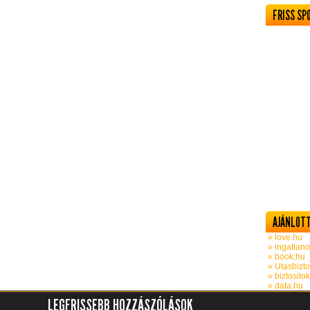
FRISS SP
AJÁNLOTT
» love.hu
» ingatlano
» book.hu
» Utasbizto
» biztosito
» data.hu
LEGFRISSEBB HOZZÁSZÓLÁSOK