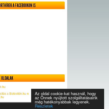
ORTHÍREK A FACEBOOKON IS
 OLDALAK
k.hu
Az oldal cookie-kat használ, hogy
sítás a Biztosítók.hu-n
az Önnek nyújtott szolgáltatásaink
k.hu
még hatékonyabbak legyenek.
Részletek