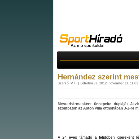
Hernández szerint mes
Szerző: MTI
Létrehozva: 2012. november 11. 11:01
Mesterhármasként ünnepelte dupláját Javie
szombaton az Aston Villa otthonában 3-2-re m
A 24 éves támadó a félidőben csereként lépe