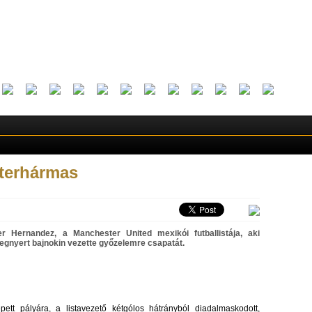
terhármas
r Hernandez, a Manchester United mexikói futballistája, aki
egnyert bajnokin vezette győzelemre csapatát.
tt pályára, a listavezető kétgólos hátrányból diadalmaskodott,