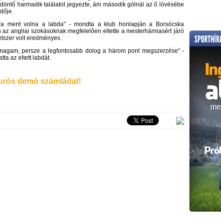
döntő harmadik találatot jegyezte, ám második gólnál az ő lövésébe
dője.
ura ment volna a labda" - mondta a klub honlapján a Borsócska
n az angliai szokásoknak megfelelően eltette a mesterhármasért járó
étszer volt eredményes.
m magam, persze a legfontosabb dolog a három pont megszerzése" -
tta az eltett labdát.
rós demó számládat!