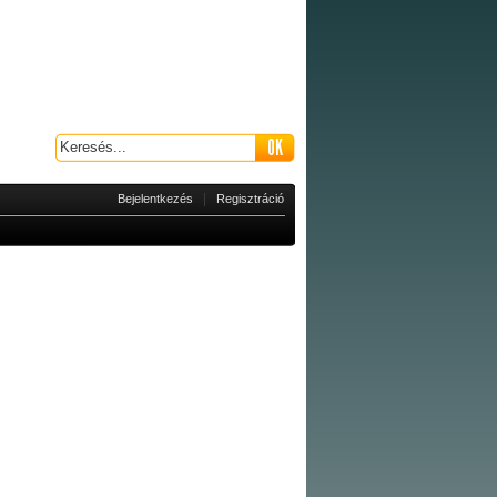
|
Bejelentkezés
Regisztráció