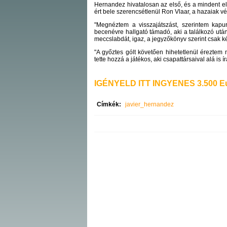
Hernandez hivatalosan az első, és a mindent el
ért bele szerencsétlenül Ron Vlaar, a hazaiak vé
"Megnéztem a visszajátszást, szerintem kap
becenévre hallgató támadó, aki a találkozó utá
meccslabdát, igaz, a jegyzőkönyv szerint csak k
"A győztes gólt követően hihetetlenül érezte
tette hozzá a játékos, aki csapattársaival alá is íra
IGÉNYELD ITT INGYENES 3.500 Eu
Címkék:
javier_hernandez