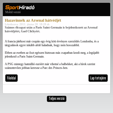
Mobil verzió
Hazavinnék az Arsenal hátvédjét
Létrehozva: 2011. június 28. 18:28 sh
Számos élcsapat után a Paris Saint-Germain is bejelentkezett az Arsenal
hátvédjéért, Gael Clichyért.
A francia játékost már csupán egy évig köti érvényes szerződés Londonba, és a
tárgyalások egyre inkább afelé haladnak, hogy nem hosszabbít.
Ebben az esetben az őszt egészen biztosan más csapatban kezdi meg, a legújabb
jelentkező a Paris Saint-Germain.
A PSG mintegy hatmillió euróért már vihetné a balbekket, aki a hírek szerint
számottevően jobban keresne a Parc des Princes-ben.
Főoldal
Lap tetejére
Teljes verzió