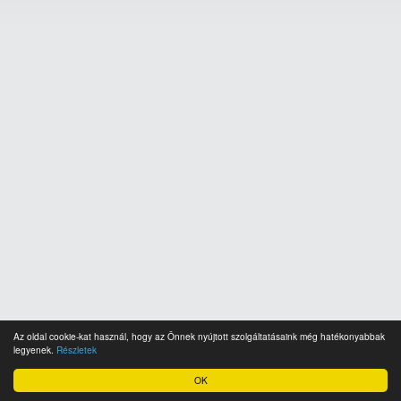
Az oldal cookie-kat használ, hogy az Önnek nyújtott szolgáltatásaink még hatékonyabbak
legyenek.
Részletek
OK