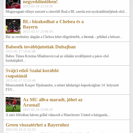
negyeddöntőben!
2015-02-18 23:19:30
Megnyugtató előnyt szerzett a címvédő Real a BL szerda esti nyolcaddöntőjének első...
BL: bizakodhat a Chelsea és a
Bayern
2015-02-17 23:06:54
Bár az eredmény alapján a Chelsea lehet elégedettebb, a látottak - például a hétszer...
Babosék továbbjutottak Dubajban
2015-02-17 14:02:08
Babos Tímea Kristina Mladenoviccsal az oldalán továbbjutott a páros első
fordulójából...
Svájci edző Szalai korábbi
csapatánál
2015-02-17 12:10:46
Menesztették Kasper Hjulmandot, a német labdarúgó-bajnokságban 14. helyezett
FSV...
Az MU állva maradt, jöhet az
Arsenal!
2015-02-16 23:09:29
A záró félórában három góllal válaszolt a Manchester United a házigazda,...
Green visszatérhet a Bayernhez
2015-02-16 21:52:53