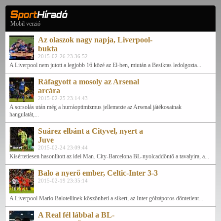
Mobil verzió
Az olaszok nagy napja, Liverpool-
bukta
2015-02-26 23:36:52
A Liverpool nem jutott a legjobb 16 közé az El-ben, miután a Besiktas ledolgozta...
Ráfagyott a mosoly az Arsenal
arcára
2015-02-25 23:14:43
A sorsolás után még a hurráoptimizmus jellemezte az Arsenal játékosainak
hangulatát,...
Suárez elbánt a Cityvel, nyert a
Juve
2015-02-24 23:09:44
Kísértetiesen hasonlított az idei Man. City-Barcelona BL-nyolcaddöntő a tavalyira, a...
Balo a nyerő ember, Celtic-Inter 3-3
2015-02-19 23:35:14
A Liverpool Mario Balotellinek köszönheti a sikert, az Inter gólzáporos döntetlent...
A Real fél lábbal a BL-