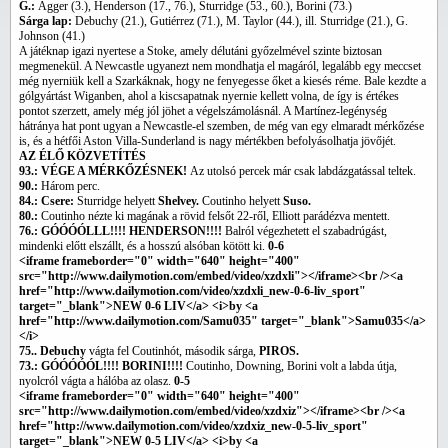
G.:
Agger (3.), Henderson (17., 76.), Sturridge (53., 60.), Borini (73.)
Sárga lap:
Debuchy (21.), Gutiérrez (71.), M. Taylor (44.), ill. Sturridge (21.), G.
Johnson (41.)
A játéknap igazi nyertese a Stoke, amely délutáni győzelmével szinte biztosan
megmenekül. A Newcastle ugyanezt nem mondhatja el magáról, legalább egy meccset
még nyerniük kell a Szarkáknak, hogy ne fenyegesse őket a kiesés réme. Bale kezdte a
gólgyártást Wiganben, ahol a kiscsapatnak nyernie kellett volna, de így is értékes
pontot szerzett, amely még jól jöhet a végelszámolásnál. A Martínez-legénység
hátránya hat pont ugyan a Newcastle-el szemben, de még van egy elmaradt mérkőzése
is, és a hétfői Aston Villa-Sunderland is nagy mértékben befolyásolhatja jövőjét.
AZ ÉLŐ KÖZVETÍTÉS
93.: VÉGE A MÉRKŐZÉSNEK!
Az utolsó percek már csak labdázgatással teltek.
90.:
Három perc.
84.: Csere:
Sturridge helyett
Shelvey.
Coutinho helyett
Suso.
80.:
Coutinho nézte ki magának a rövid felsőt 22-ről, Elliott parádézva mentett.
76.: GÓÓÓÓLLL!!!! HENDERSON!!!!
Balról végezhetett el szabadrúgást,
mindenki előtt elszállt, és a hosszú alsóban kötött ki.
0-6
<iframe frameborder="0" width="640" height="400"
src="http://www.dailymotion.com/embed/video/xzdxli"></iframe><br /><a
href="http://www.dailymotion.com/video/xzdxli_new-0-6-liv_sport"
target="_blank">NEW 0-6 LIV</a> <i>by <a
href="http://www.dailymotion.com/Samu035" target="_blank">Samu035</a>
</i>
75.. Debuchy
vágta fel Coutinhót, második sárga,
PIROS.
73.: GÓÓÓÓÓL!!!! BORINI!!!!
Coutinho, Downing, Borini volt a labda útja,
nyolcról vágta a hálóba az olasz.
0-5
<iframe frameborder="0" width="640" height="400"
src="http://www.dailymotion.com/embed/video/xzdxiz"></iframe><br /><a
href="http://www.dailymotion.com/video/xzdxiz_new-0-5-liv_sport"
target="_blank">NEW 0-5 LIV</a> <i>by <a