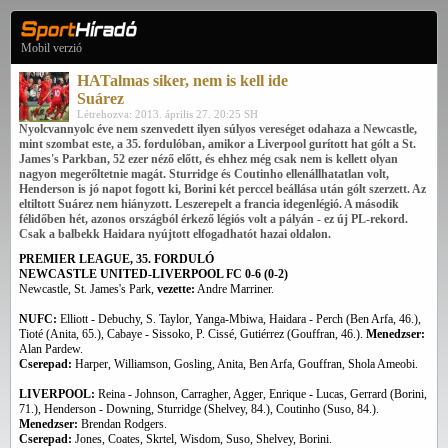
Mobil verzió
HATalmas siker, nem is kell ide
Suárez
Létrehozva: 2013. április 27. 20:25 SH
Nyolcvannyolc éve nem szenvedett ilyen súlyos vereséget odahaza a Newcastle,
mint szombat este, a 35. fordulóban, amikor a Liverpool gurított hat gólt a St.
James's Parkban, 52 ezer néző előtt, és ehhez még csak nem is kellett olyan
nagyon megerőltetnie magát. Sturridge és Coutinho ellenállhatatlan volt,
Henderson is jó napot fogott ki, Borini két perccel beállása után gólt szerzett. Az
eltiltott Suárez nem hiányzott. Leszerepelt a francia idegenlégió. A második
félidőben hét, azonos országból érkező légiós volt a pályán - ez új PL-rekord.
Csak a balbekk Haidara nyújtott elfogadhatót hazai oldalon.
PREMIER LEAGUE, 35. FORDULÓ
NEWCASTLE UNITED-LIVERPOOL FC 0-6 (0-2)
Newcastle,
St. James's Park
,
vezette:
Andre Marriner.
NUFC:
Elliott - Debuchy, S. Taylor, Yanga-Mbiwa, Haidara - Perch (Ben Arfa, 46.),
Tioté (Anita, 65.), Cabaye - Sissoko, P. Cissé, Gutiérrez (Gouffran, 46.).
Menedzser:
Alan Pardew.
Cserepad:
Harper, Williamson, Gosling, Anita, Ben Arfa, Gouffran, Shola Ameobi.
LIVERPOOL:
Reina - Johnson, Carragher, Agger, Enrique - Lucas, Gerrard (Borini,
71.), Henderson - Downing, Sturridge (Shelvey, 84.), Coutinho (Suso, 84.).
Menedzser:
Brendan Rodgers.
Cserepad:
Jones, Coates, Skrtel, Wisdom, Suso, Shelvey, Borini.