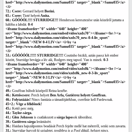
href="http://www.dailymotion.com/Samu035" target="_blank">Samu035</a>
</i>
72.: Csere:
Gerrard helyett
Borini.
65.: Csere:
Tioté helyett
Anita.
60.: GÓÓÓÓL!!!! STURRIDGE!!!
Henderson keresztezése után közelről juttatta a
hálóba a labdát.
0-4
<iframe frameborder="0" width="640" height="400"
src="http://www.dailymotion.com/embed/video/xzdx70"></iframe><br /><a
href="http://www.dailymotion.com/video/xzdx70_new-0-4-liv_sport"
target="_blank">NEW 0-4 LIV</a> <i>by <a
href="http://www.dailymotion.com/Samu035" target="_blank">Samu035</a>
</i>
53.: GÓÓÓÓÓL!!!!! STURRIDGE!!!!
Coutinho bicikli, aztán passz két ember
között, Sturridge bevágja a léc alá, Rodgers meg tapsol. Van is minek.
0-3
<iframe frameborder="0" width="640" height="400"
src="http://www.dailymotion.com/embed/video/xzdx0k"></iframe><br /><a
href="http://www.dailymotion.com/video/xzdx0k_new-0-3-liv_sport"
target="_blank">NEW 0-3 LIV</a> <i>by <a
href="http://www.dailymotion.com/Samu035" target="_blank">Samu035</a>
</i>
49.:
Gouffran búbolt középről Reina kezébe.
46.: Kettőscsere:
Perch helyett
Ben Arfa, Gutiérrez helyett Gouffran.
46.: Folytatááás!
Nincs fantázia a támadójátékban, cserélnie kell Pardewnak.
45+2.: Vége a félidőnek!
45.:
Kettő perc még.
44.: Taylor-sárga.
41.: Glen Johnson
is csatlakozott a
sárga lapo
sok táborához.
39.: Gutiérrez-sárga
lerántásért.
36.:
Haidara hajszálpontos beadását Perch fejelte mellé hat méterről, senki sem zavarta.
31.:
Sturridge harcolt ki szögletet, továbbra is a Pool diktál, helyzet nincs.