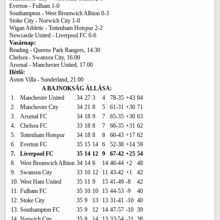
Everton - Fulham 1-0
Southampton - West Bromwich Albion 0-3
Stoke City - Norwich City 1-0
Wigan Athletic - Tottenham Hotspur 2-2
Newcastle United - Liverpool FC 0-6
Vasárnap:
Reading - Queens Park Rangers, 14.30
Chelsea - Swansea City, 16.00
Arsenal - Manchester United, 17.00
Hétfő:
Aston Villa - Sunderland, 21.00
A BAJNOKSÁG ÁLLÁSA:
1.
Manchester United
34
27
3
4
78-35
+43
84
2.
Manchester City
34
21
8
5
61-31
+30
71
3.
Arsenal FC
34
18
9
7
65-35
+30
63
4.
Chelsea FC
33
18
8
7
66-35
+31
62
5.
Tottenham Hotspur
34
18
8
8
60-43
+17
62
6.
Everton FC
35
15
14
6
52-38
+14
59
7.
Liverpool FC
35
14
12
9
67-42
+25
54
8.
West Bromwich Albion
34
14
6
14
46-44
+2
48
9.
Swansea City
33
10
12
11
43-42
+1
42
10.
West Ham United
35
11
9
15
41-49
-8
42
11.
Fulham FC
35
10
10
15
44-53
-9
40
12.
Stoke City
35
9
13
13
31-41
-10
40
13.
Southampton FC
35
9
12
14
47-57
-10
39
14.
Norwich City
35
8
14
13
33-54
-21
38