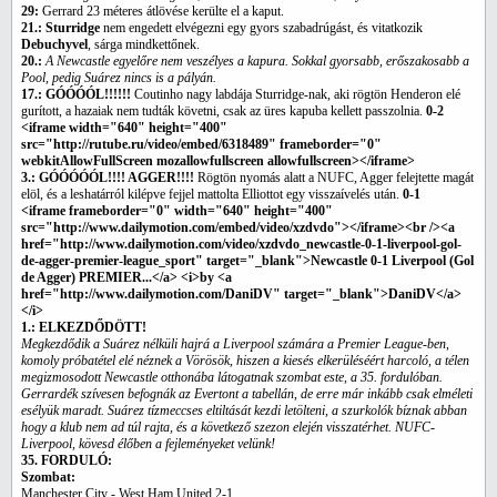
29:
Gerrard 23 méteres átlövése kerülte el a kaput.
21.: Sturridge
nem engedett elvégezni egy gyors szabadrúgást, és vitatkozik
Debuchyvel
, sárga mindkettőnek.
20.:
A Newcastle egyelőre nem veszélyes a kapura. Sokkal gyorsabb, erőszakosabb a
Pool, pedig Suárez nincs is a pályán.
17.: GÓÓÓÓL!!!!!!
Coutinho nagy labdája Sturridge-nak, aki rögtön Henderon elé
gurított, a hazaiak nem tudták követni, csak az üres kapuba kellett passzolnia.
0-2
<iframe width="640" height="400"
src="http://rutube.ru/video/embed/6318489" frameborder="0"
webkitAllowFullScreen mozallowfullscreen allowfullscreen></iframe>
3.: GÓÓÓÓÓL!!!! AGGER!!!!
Rögtön nyomás alatt a NUFC, Agger felejtette magát
elöl, és a leshatárról kilépve fejjel mattolta Elliottot egy visszaívelés után.
0-1
<iframe frameborder="0" width="640" height="400"
src="http://www.dailymotion.com/embed/video/xzdvdo"></iframe><br /><a
href="http://www.dailymotion.com/video/xzdvdo_newcastle-0-1-liverpool-gol-
de-agger-premier-league_sport" target="_blank">Newcastle 0-1 Liverpool (Gol
de Agger) PREMIER...</a> <i>by <a
href="http://www.dailymotion.com/DaniDV" target="_blank">DaniDV</a>
</i>
1.: ELKEZDŐDÖTT!
Megkezdődik a Suárez nélküli hajrá a Liverpool számára a Premier League-ben,
komoly próbatétel elé néznek a Vörösök, hiszen a kiesés elkerüléséért harcoló, a télen
megizmosodott Newcastle otthonába látogatnak szombat este, a 35. fordulóban.
Gerrardék szívesen befognák az Evertont a tabellán, de erre már inkább csak elméleti
esélyük maradt. Suárez tízmeccses eltiltását kezdi letölteni, a szurkolók bíznak abban
hogy a klub nem ad túl rajta, és a következő szezon elején visszatérhet. NUFC-
Liverpool, kövesd élőben a fejleményeket velünk!
35. FORDULÓ:
Szombat:
Manchester City - West Ham United 2-1