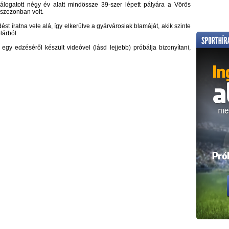
álogatott négy év alatt mindössze 39-szer lépett pályára a Vörös
 szezonban volt.
st íratna vele alá, így elkerülve a gyárvárosiak blamáját, akik szinte
lárból.
y edzéséről készült videóvel (lásd lejjebb) próbálja bizonyítani,