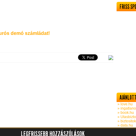
FRISS SP
rós demó számládat!
AJÁNLOTT
» love.hu
» ingatlano
» book.hu
» Utasbizto
» biztosito
» data.hu
LEGFRISSEBB HOZZÁSZÓLÁSOK