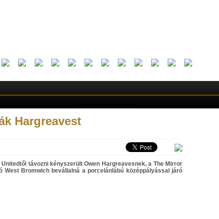
ák Hargreavest
nitedtől távozni kényszerült Owen Hargreavesnek, a The Mirror
oló West Bromwich bevállalná a porcelánlábú középpályással járó