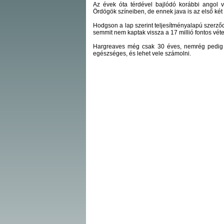
Az évek óta térdével bajlódó korábbi angol v
Ördögök színeiben, de ennek java is az első két
Hodgson a lap szerint teljesítményalapú szerződé
semmit nem kaptak vissza a 17 millió fontos véte
Hargreaves még csak 30 éves, nemrég pedig eg
egészséges, és lehet vele számolni.