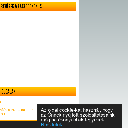
ORTHÍREK A FACEBOOKON IS
 OLDALAK
k.hu
Az oldal cookie-kat használ, hogy
sítás a Biztosítók.hu-n
az Önnek nyújtott szolgáltatásaink
k.hu
még hatékonyabbak legyenek.
Részletek