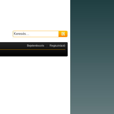
|
Bejelentkezés
Regisztráció