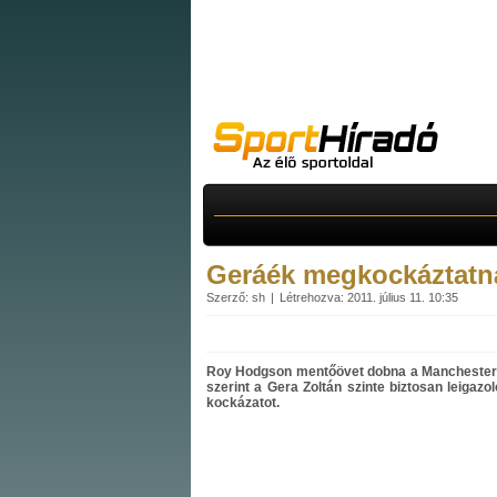
Geráék megkockáztatn
Szerző: sh
Létrehozva: 2011. július 11. 10:35
Roy Hodgson mentőövet dobna a Manchester U
szerint a Gera Zoltán szinte biztosan leigaz
kockázatot.