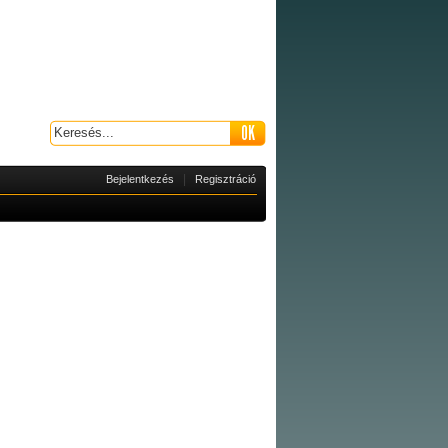
|
Bejelentkezés
Regisztráció