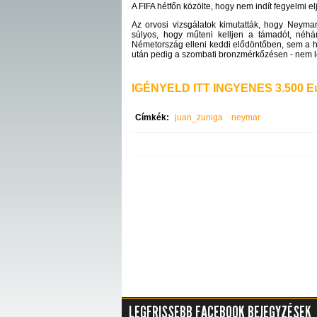
A FIFA hétfőn közölte, hogy nem indít fegyelmi el
Az orvosi vizsgálatok kimutatták, hogy Neymar
súlyos, hogy műteni kelljen a támadót, néhá
Németország elleni keddi elődöntőben, sem a h
után pedig a szombati bronzmérkőzésen - nem l
IGÉNYELD ITT INGYENES 3.500 Eu
Címkék:
juan_zuniga
neymar
LEGFRISSEBB FACEBOOK BEJEGYZÉSEK