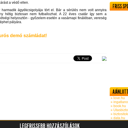
járást a védő ellen.
FRISS SP
 harmadik ágyékcsigolyája tört el. Bár a sérülés nem volt annyira
ny hétig biztosan nem futballozhat. A 22 éves csatár így sem a
étvégi helyosztón - győzelem esetén a vasárnapi fináléban, vereség
éphet pályára.
rós demó számládat!
AJÁNLOTT
» love.hu
» ingatlano
» book.hu
» Utasbizto
» biztosito
» data.hu
LEGFRISSEBB HOZZÁSZÓLÁSOK