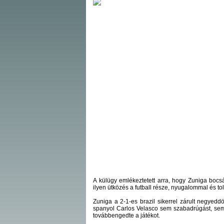
A külügy emlékeztetett arra, hogy Zuniga bocsán
ilyen ütközés a futball része, nyugalommal és t
Zuniga a 2-1-es brazil sikerrel zárult negyed
spanyol Carlos Velasco sem szabadrúgást, sem
továbbengedte a játékot.