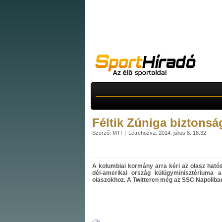
Féltik Zúniga biztonsá
Szerző: MTI
Létrehozva: 2014. július 8. 18:32
A kolumbiai kormány arra kéri az olasz hatós
dél-amerikai ország külügyminisztériuma a
olaszokhoz. A Twitteren még az SSC Napoliban