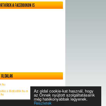
ORTHÍREK A FACEBOOKON IS
 OLDALAK
k.hu
Az oldal cookie-kat használ, hogy
sítás a Biztosítók.hu-n
az Önnek nyújtott szolgáltatásaink
k.hu
még hatékonyabbak legyenek.
Részletek