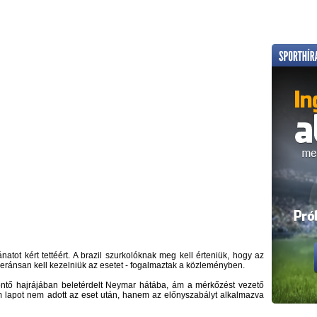
atot kért tettéért. A brazil szurkolóknak meg kell érteniük, hogy az
oleránsan kell kezelniük az esetet - fogalmaztak a közleményben.
döntő hajrájában beletérdelt Neymar hátába, ám a mérkőzést vezető
 lapot nem adott az eset után, hanem az előnyszabályt alkalmazva