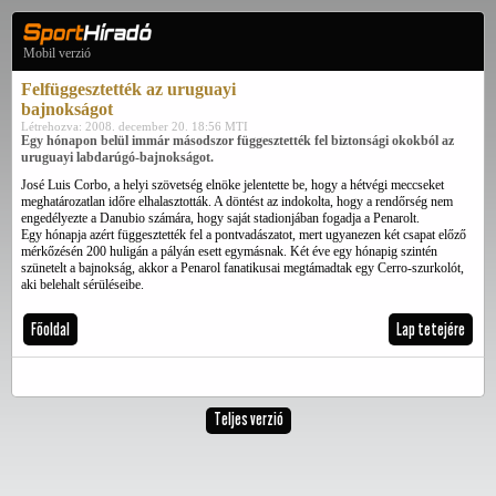
Mobil verzió
Felfüggesztették az uruguayi
bajnokságot
Létrehozva: 2008. december 20. 18:56 MTI
Egy hónapon belül immár másodszor függesztették fel biztonsági okokból az
uruguayi labdarúgó-bajnokságot.
José Luis Corbo, a helyi szövetség elnöke jelentette be, hogy a hétvégi meccseket
meghatározatlan időre elhalasztották. A döntést az indokolta, hogy a rendőrség nem
engedélyezte a Danubio számára, hogy saját stadionjában fogadja a Penarolt.
Egy hónapja azért függesztették fel a pontvadászatot, mert ugyanezen két csapat előző
mérkőzésén 200 huligán a pályán esett egymásnak. Két éve egy hónapig szintén
szünetelt a bajnokság, akkor a Penarol fanatikusai megtámadtak egy Cerro-szurkolót,
aki belehalt sérüléseibe.
Főoldal
Lap tetejére
Teljes verzió