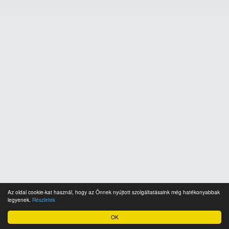
Az oldal cookie-kat használ, hogy az Önnek nyújtott szolgáltatásaink még hatékonyabbak
legyenek.
Részletek
OK