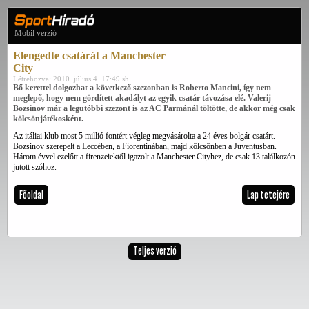
Mobil verzió
Elengedte csatárát a Manchester
City
Létrehozva: 2010. július 4. 17:49 sh
Bő kerettel dolgozhat a következő szezonban is Roberto Mancini, így nem
meglepő, hogy nem gördített akadályt az egyik csatár távozása elé. Valerij
Bozsinov már a legutóbbi szezont is az AC Parmánál töltötte, de akkor még csak
kölcsönjátékosként.
Az itáliai klub most 5 millió fontért végleg megvásárolta a 24 éves bolgár csatárt.
Bozsinov szerepelt a Leccében, a Fiorentinában, majd kölcsönben a Juventusban.
Három évvel ezelőtt a firenzeiektől igazolt a Manchester Cityhez, de csak 13 találkozón
jutott szóhoz.
Főoldal
Lap tetejére
Teljes verzió