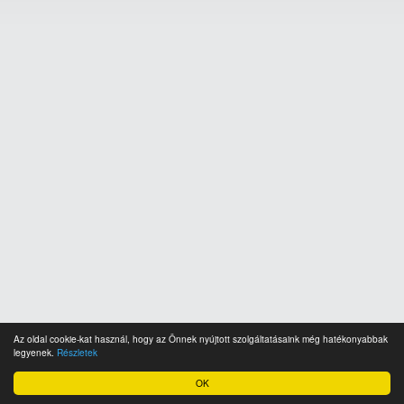
Az oldal cookie-kat használ, hogy az Önnek nyújtott szolgáltatásaink még hatékonyabbak
legyenek.
Részletek
OK