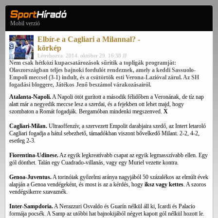
Mobil verzió
Elbír-e a Cagliari a Milannal? -
körkép
Létrehozva: 2014. október 29. 16:38 JJ
Nem csak hétközi kupacsatározások sűrítik a topligák programját:
Olaszországban teljes bajnoki fordulót rendeznek, amely a keddi Sassuolo-
Empoli meccsel (3-1) indult, és a csütörtök esti Verona-Lazióval zárul. Az SH
fogadási bloggere, Játékos Jenő beszámol várakozásairól.
Atalanta-Napoli.
A Napoli ötöt gurított a második félidőben a Veronának, de tíz nap
alatt már a negyedik meccse lesz a szerdai, és a fejekben ott lehet majd, hogy
szombaton a Romát fogadják. Bergamóban mindenki megszenved.
X
Cagliari-Milan.
Ultraoffenzív, a szervezett Empolit darabjaira szedő, az Intert letaroló
Cagliari fogadja a hátul sebezhető, támadókban viszont bővelkedő Milant. 2-2, 4-2,
esetleg 2-3.
Fiorentina-Udinese.
Az egyik legkreatívabb csapat az egyik legmasszívabb ellen. Egy
gól dönthet. Talán egy Cuadrado-villanás, vagy egy Muriel vezette kontra.
Genoa-Juventus.
A torinóiak győzelmi aránya nagyjából 50 százalékos az elmúlt évek
alapján a Genoa vendégeként, és most is az a kérdés, hogy
iksz vagy kettes
. A szoros
vendégsikerre szavaznék.
Inter-Sampdoria.
A Nerazzuri Osvaldo és Guarín nélkül áll ki, Icardi és Palacio
formája pocsék. A Samp az utóbbi hat bajnokijából négyet kapott gól nélkül hozott le.