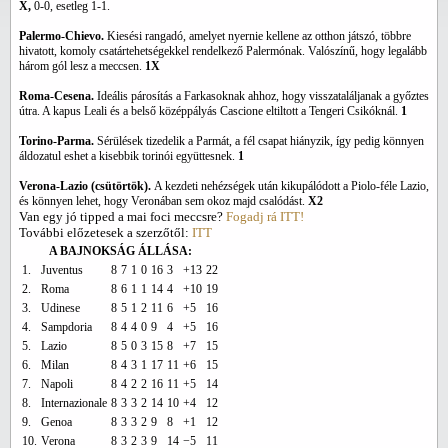
X,
0-0, esetleg 1-1.
Palermo-Chievo.
Kiesési rangadó, amelyet nyernie kellene az otthon játszó, többre
hivatott, komoly csatártehetségekkel rendelkező Palermónak. Valószínű, hogy legalább
három gól lesz a meccsen.
1X
Roma-Cesena.
Ideális párosítás a Farkasoknak ahhoz, hogy visszataláljanak a győztes
útra. A kapus Leali és a belső középpályás Cascione eltiltott a Tengeri Csikóknál.
1
Torino-Parma.
Sérülések tizedelik a Parmát, a fél csapat hiányzik, így pedig könnyen
áldozatul eshet a kisebbik torinói együttesnek.
1
Verona-Lazio (csütörtök).
A kezdeti nehézségek után kikupálódott a Piolo-féle Lazio,
és könnyen lehet, hogy Veronában sem okoz majd csalódást.
X2
Van egy jó tipped a mai foci meccsre?
Fogadj rá ITT!
További előzetesek a szerzőtől:
ITT
A BAJNOKSÁG ÁLLÁSA:
1.
Juventus
8
7
1
0
16
3
+13
22
2.
Roma
8
6
1
1
14
4
+10
19
3.
Udinese
8
5
1
2
11
6
+5
16
4.
Sampdoria
8
4
4
0
9
4
+5
16
5.
Lazio
8
5
0
3
15
8
+7
15
6.
Milan
8
4
3
1
17
11
+6
15
7.
Napoli
8
4
2
2
16
11
+5
14
8.
Internazionale
8
3
3
2
14
10
+4
12
9.
Genoa
8
3
3
2
9
8
+1
12
10.
Verona
8
3
2
3
9
14
−5
11