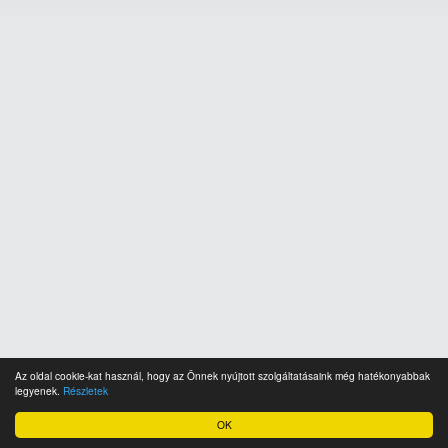
Az oldal cookie-kat használ, hogy az Önnek nyújtott szolgáltatásaink még hatékonyabbak
legyenek.
Részletek
OK