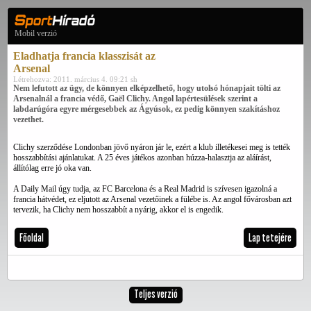
Mobil verzió
Eladhatja francia klasszisát az
Arsenal
Létrehozva: 2011. március 4. 09:21 sh
Nem lefutott az ügy, de könnyen elképzelhető, hogy utolsó hónapjait tölti az
Arsenalnál a francia védő, Gaël Clichy. Angol lapértesülések szerint a
labdarúgóra egyre mérgesebbek az Ágyúsok, ez pedig könnyen szakításhoz
vezethet.
Clichy szerződése Londonban jövő nyáron jár le, ezért a klub illetékesei meg is tették
hosszabbítási ajánlatukat. A 25 éves játékos azonban húzza-halasztja az aláírást,
állítólag erre jó oka van.
A Daily Mail úgy tudja, az FC Barcelona és a Real Madrid is szívesen igazolná a
francia hátvédet, ez eljutott az Arsenal vezetőinek a fülébe is. Az angol fővárosban azt
tervezik, ha Clichy nem hosszabbít a nyárig, akkor el is engedik.
Főoldal
Lap tetejére
Teljes verzió