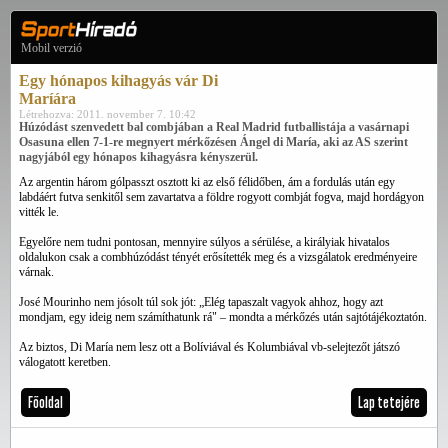
Mobil verzió
Egy hónapos kihagyás vár Di
Maríára
Létrehozva: 2011. november 7. 10:42
Húzódást szenvedett bal combjában a Real Madrid futballistája a vasárnapi
Osasuna ellen 7-1-re megnyert mérkőzésen Ángel di María, aki az AS szerint
nagyjából egy hónapos kihagyásra kényszerül.
Az argentin három gólpasszt osztott ki az első félidőben, ám a fordulás után egy
labdáért futva senkitől sem zavartatva a földre rogyott combját fogva, majd hordágyon
vitték le.
Egyelőre nem tudni pontosan, mennyire súlyos a sérülése, a királyiak hivatalos
oldalukon csak a combhúzódást tényét erősítették meg és a vizsgálatok eredményeire
várnak.
José Mourinho nem jósolt túl sok jót: „Elég tapaszalt vagyok ahhoz, hogy azt
mondjam, egy ideig nem számíthatunk rá" – mondta a mérkőzés után sajtótájékoztatón.
Az biztos, Di María nem lesz ott a Bolíviával és Kolumbiával vb-selejtezőt játszó
válogatott keretben.
Főoldal
Lap tetejére