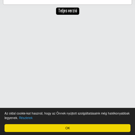
Teljes verzió
Az oldal cookie-kat használ, hogy az Önnek nyújtott szolgáltatásaink még hatékonyabbak
legyenek.
Részletek
OK