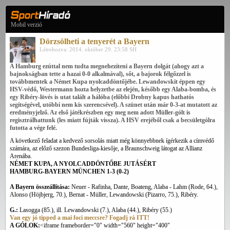
Mobil verzió
Dörzsölheti a tenyerét a Bayern
Létrehozva: 2014. október 29. 23:58 SH
A Hamburg ezúttal nem tudta megnehezíteni a Bayern dolgát (ahogy azt a
bajnokságban tette a hazai 0-0 alkalmával), sőt, a bajorok félgőzzel is
továbbmentek a Német Kupa nyolcaddöntőjébe. Lewandowskit éppen egy
HSV-védő, Westermann hozta helyzetbe az elején, később egy Alaba-bomba, és
egy Ribéry-lövés is utat talált a hálóba (előbbi Drobny kapus hathatós
segítségével, utóbbi nem kis szerencsével). A szünet után már 0-3-at mutatott az
eredményjelző. Az első játékrészben egy meg nem adott Müller-gólt is
regisztrálhattunk (les miatt fújták vissza). A HSV erejéből csak a becsületgólra
futotta a vége felé.
A következő feladat a kedvező sorsolás miatt még könnyebbnek ígérkezik a címvédő
számára, az előző szezon Bundesliga-kiesője, a Braunschweig látogat az Allianz
Arenába.
NÉMET KUPA, A NYOLCADDÖNTŐBE JUTÁSÉRT
HAMBURG-BAYERN MÜNCHEN 1-3 (0-2)
A Bayern összeállítása:
Neuer - Rafinha, Dante, Boateng, Alaba - Lahm (Rode, 64.),
Alonso (Höjbjerg, 70.), Bernat - Müller, Lewandowski (Pizarro, 75.), Ribéry.
G.:
Lasogga (85.), ill. Lewandowski (7.), Alaba (44.), Ribéry (55.)
Van egy jó tipped a mai foci meccsre? Fogadj rá ITT!
A GÓLOK:
<iframe frameborder="0" width="560" height="400"