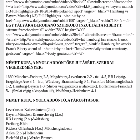
src="//www.dailymotion.com/embed/video/x28wkk9" allowfullscreen></iframe><br
/><a href="http://www.dailymotion.com/video/x28wkk9_hamburg-vs-bayern-munich-
1-3-full-highlights-29-10-2014-dfb-pokal-hd_sport" target="_blank">Hamburg vs
Bayern Munich (1-3) Full Highlights...</a> <i>by <a
href="http://www.dailymotion.com/rubin7190" target="_blank">rubin7190</a></i>
EGY PÁLYÁRA BEROHANÓ SZURKOLÓ INZULTÁLTA RIBÉRYT:
<iframe frameborder="0" width="560" height="400"
src="//www.dailymotion.com/embed/video/x28wlut" allowfullscreen></iframe><br />
<a href="http://www.dailymotion.com/video/x28wlut_hamburg-fan-attacks-franck-
ribery-at-end-of-bayern-dfb-pokal-win_sport" target="_blank">Hamburg fan attacks
Franck Ribery at end of...</a> <i>by <a href="http://www.dailymotion.com/footy-
goalscom" target="_blank">footy-goalscom</a></i>
NÉMET KUPA, A NYOLCADDÖNTŐBE JUTÁSÉRT, SZERDAI
VÉGEREDMÉNYEK:
1860 München-Freiburg 2-5, Magdeburg-Leverkusen 2-2 - tiz.: 4-5, RB Leipzig-
Erzgebirge Aue 3-1 - h.u., Würzburg-Braunschweig 0-1, Frankfurt-Mönchengladbach
1-2, Hamburg-Bayern 1-3 (Stieber végigjátszotta a találkozót), Hoffenheim-Frankfurt
5-1 (Szalai végig a kispadon ült), Wolfsburg-Heidenheim 4-1.
NÉMET KUPA, NYOLCADDÖNTŐ, A PÁROSÍTÁSOK:
Leverkusen-Kaiserslautern (2.o.)
Bayern München-Braunschweig (2.o.)
RB Leipzig (2.o.)-Wolfsburg
Freiburg-Köln
Kickers Offenbach (4.o.)-Mönchengladbach
Aalen (2.o.)-Hoffenheim
Bielefeld (3.o.)-Werder Bremen