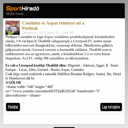
Mobil verzió
Coutinho és Aspas reményt ad a
Poolnak
Létrehozva: 2013. július 28. 15:44 SH
Philippe Coutinho és Iago Aspas csodálatos produkciójának köszönhetően
simán, 3-0-val lépte le Thaiföld válogatottját a Liverpool FC utolsó ázsiai
felkészülési meccsén Bangkokban, vasárnap délután. Mindketten góllal és
gólpasszal zártak, Gerrard szerezte a harmadik találatot. Thaiföld nem is
emlékeztetett ara az együttesre, amely a közelmúltban 5-1-re verte Kínát
idegenben. Az LFC eddig 100 százalékos az előszezonban.
Ez volt a Liverpool kezdője Thaiföld ellen:
Mignolet - Johnson, Agger, K. Touré,
Enrique - Lucas, Allen, Gerrard - Borini, Aspas, Coutinho.
Csak négy cserét eszközölt a második félidőben Brendan Rodgers: Suárez, Ibe, Skrtel
és Hendserson állt be.
A GÓLOK
<iframe width="640" height="400"
src="//www.youtube.com/embed/KFEYpBGDGn8" frameborder="0"
allowfullscreen></iframe>
Főoldal
Lap tetejére