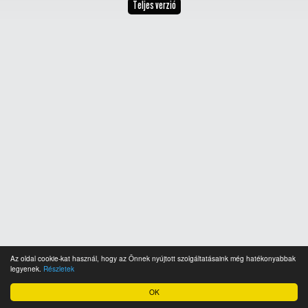
Teljes verzió
Az oldal cookie-kat használ, hogy az Önnek nyújtott szolgáltatásaink még hatékonyabbak
legyenek.
Részletek
OK