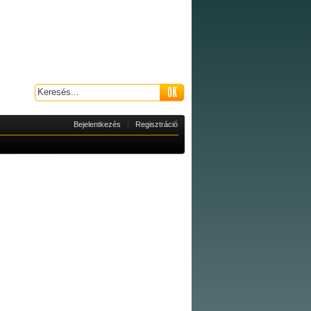
|
Bejelentkezés
Regisztráció