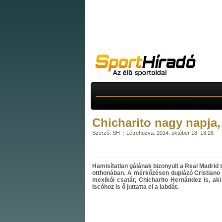
Chicharito nagy napja,
Szerző: SH
Létrehozva: 2014. október 18. 18:26
Hamisítatlan gálának bizonyult a Real Madrid 
otthonában. A mérkőzésen duplázó Cristiano R
mexikói csatár, Chicharito Hernández is, aki
Iscóhoz is ő juttatta el a labdát.