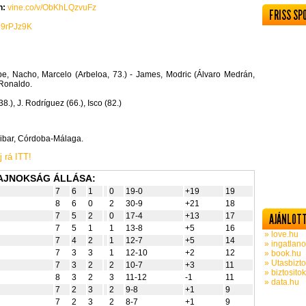
n:
vine.co/v/ObKhLQzvuFz
FRISS SP
KJ9rPJz9K
pe, Nacho, Marcelo (Arbeloa, 73.) - James, Modric (Álvaro Medrán,
 Ronaldo.
8.), J. Rodríguez (66.), Isco (82.)
Eibar, Córdoba-Málaga.
 rá ITT!
AJNOKSÁG ÁLLÁSA:
7
6
1
0
19-0
+19
19
8
6
0
2
30-9
+21
18
7
5
2
0
17-4
+13
17
AJÁNLOTT
7
5
1
1
13-8
+5
16
» love.hu
7
4
2
1
12-7
+5
14
» ingatlano
7
3
3
1
12-10
+2
12
» book.hu
» Utasbizto
7
3
2
2
10-7
+3
11
» biztosito
8
3
2
3
11-12
-1
11
» data.hu
7
2
3
2
9-8
+1
9
7
2
3
2
8-7
+1
9