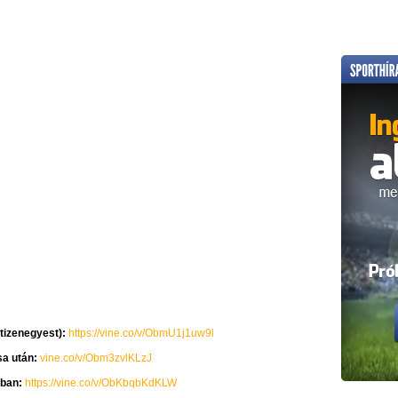
 tizenegyest):
https://vine.co/v/ObmU1j1uw9l
sa után:
vine.co/v/Obm3zvlKLzJ
lóban:
https://vine.co/v/ObKbqbKdKLW