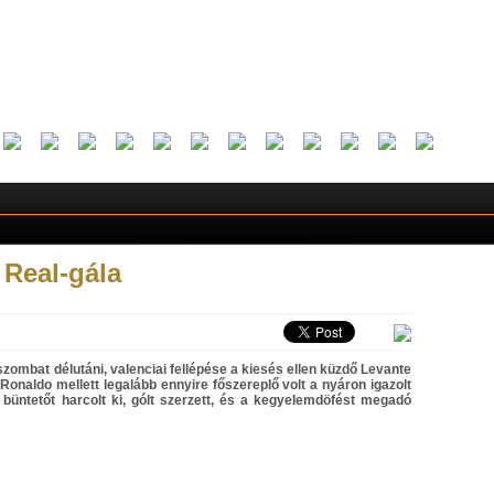
 Real-gála
szombat délutáni, valenciai fellépése a kiesés ellen küzdő Levante
onaldo mellett legalább ennyire főszereplő volt a nyáron igazolt
 büntetőt harcolt ki, gólt szerzett, és a kegyelemdöfést megadó