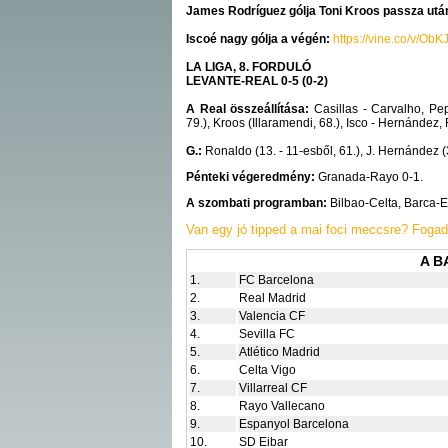
James Rodríguez gólja Toni Kroos passza utá
Iscoé nagy gólja a végén:
https://vine.co/v/Ob
LA LIGA, 8. FORDULÓ
LEVANTE-REAL 0-5 (0-2)
A Real összeállítása:
Casillas - Carvalho, Pe
79.), Kroos (Illaramendi, 68.), Isco - Hernández,
G.:
Ronaldo (13. - 11-esből, 61.), J. Hernández (3
Pénteki végeredmény:
Granada-Rayo 0-1.
A szombati programban:
Bilbao-Celta, Barca-
Van egy jó tipped a mai foci meccsre? Fogadj
A B
1.
FC Barcelona
2.
Real Madrid
3.
Valencia CF
4.
Sevilla FC
5.
Atlético Madrid
6.
Celta Vigo
7.
Villarreal CF
8.
Rayo Vallecano
9.
Espanyol Barcelona
10.
SD Eibar