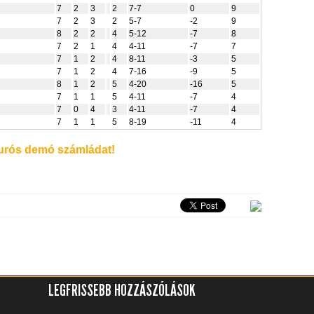
7
2
3
2
7-7
0
9
7
2
3
2
5-7
-2
9
8
2
2
4
5-12
-7
8
7
2
1
4
4-11
-7
7
7
1
2
4
8-11
-3
5
7
1
2
4
7-16
-9
5
8
1
2
5
4-20
-16
5
7
1
1
5
4-11
-7
4
7
0
4
3
4-11
-7
4
7
1
1
5
8-19
-11
4
rós demó számládat!
LEGFRISSEBB HOZZÁSZÓLÁSOK