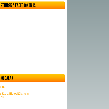
ORTHÍREK A FACEBOOKON IS
 OLDALAK
k.hu
sítás a Biztosítók.hu-n
k.hu