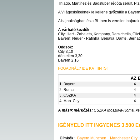
Thiago, Martínez és Badstuber régóta sérült, Pi
A Világoskékeknek le kellene győzniük a Bayernt
A bajnokságban és a BL-ben is veretlen bajoro
A várható kezdők
City: Hart - Zabaleta, Kompany, Demichelis, Cli
Bayern: Neuer - Rafinha, Benatia, Dante, Berna
Oddsok:
City 3,10
döntetlen 3,30
Bayern 2,16
FOGADNÁL? IDE KATTINTS!
AZ 
1. Bayern
4
2. Roma
4
3. CSZKA
4
4. Man. City
4
A másik mérkőzés:
CSZKA Moszkva-Roma, ked
IGÉNYELD ITT INGYENES 3.500 Eu
Címkék:
Bayern München
Manchester City