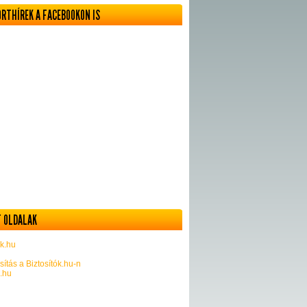
ORTHÍREK A FACEBOOKON IS
 OLDALAK
k.hu
sítás a Biztosítók.hu-n
k.hu