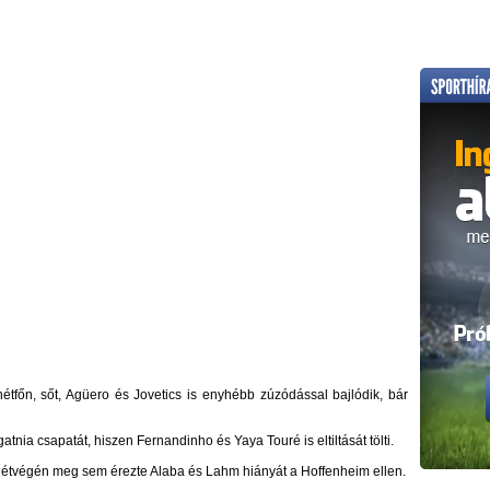
étfőn, sőt, Agüero és Jovetics is enyhébb zúzódással bajlódik, bár
atnia csapatát, hiszen Fernandinho és Yaya Touré is eltiltását tölti.
 hétvégén meg sem érezte Alaba és Lahm hiányát a Hoffenheim ellen.