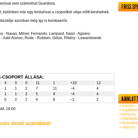
zarróval sem számolhat Guardiola.
FRISS SP
, különben már egy fordulóval a csoportkör vége előtt kieshetnek.
k kezdője azonban még így is bombaerős.
chy - Navas, Milner, Fernando, Lampard, Nasri - Agüero.
t - Xabi Alonso, Rode - Robben, Götze, Ribéry - Lewandowski.
E-CSOPORT ÁLLÁSA:
4
0
0
11
1
+10
12
1
1
2
7
11
−4
4
1
1
2
5
9
−4
4
AJÁNLOTT
0
2
2
4
6
−2
2
» love.hu
d, 18:00.
» ingatlano
» book.hu
» Utasbizto
rós demó számládat!
» biztosito
» data.hu