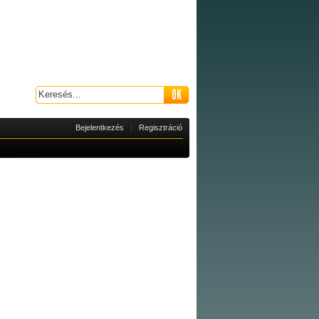
|
Bejelentkezés
Regisztráció