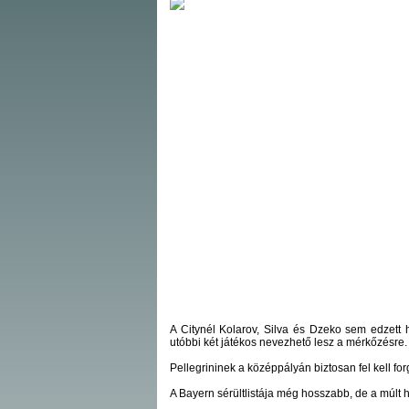
A Citynél Kolarov, Silva és Dzeko sem edzett h
utóbbi két játékos nevezhető lesz a mérkőzésre.
Pellegrininek a középpályán biztosan fel kell forg
A Bayern sérültlistája még hosszabb, de a múlt