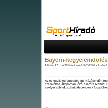
Bayern-kegyelemdöfés
Szerző: SH
Létrehozva: 2014. november 24. 17:04
Az év egyik legfontosabb mérkőzése előtt fog
százalékos állapotban lévő csatára Manuel P
esélyesebbnek számít idegenben a fogadóiro