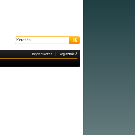
|
Bejelentkezés
Regisztráció