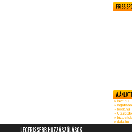
FRISS SP
AJÁNLOTT
» love.hu
» ingatlano
» book.hu
» Utasbizto
» biztosito
» data.hu
LEGFRISSEBB HOZZÁSZÓLÁSOK