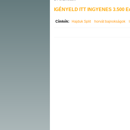
IGÉNYELD ITT INGYENES 3.500 Eu
Címkék:
Hajduk Split
horvát bajnokságok