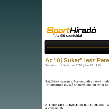
Az "új Suker" lesz Pet
Szerző: sh
Létrehozva: 2009. július 28. 11:25
Sajtóhírek szerint a Portsmouth a horvát fut
Tottenhambe távozó angol válogatott Peter Cr
A Hajduk Split 21 éves tehetsége 59 meccsen 32 gó
a Portsmouth.