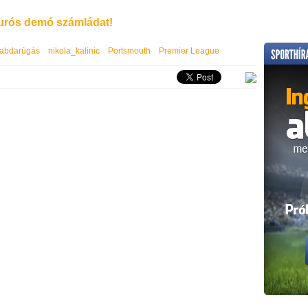
rós demó számládat!
labdarúgás
nikola_kalinic
Portsmouth
Premier League