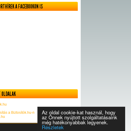
ORTHÍREK A FACEBOOKON IS
 OLDALAK
k.hu
Az oldal cookie-kat használ, hogy
sítás a Biztosítók.hu-n
az Önnek nyújtott szolgáltatásaink
k.hu
még hatékonyabbak legyenek.
Részletek