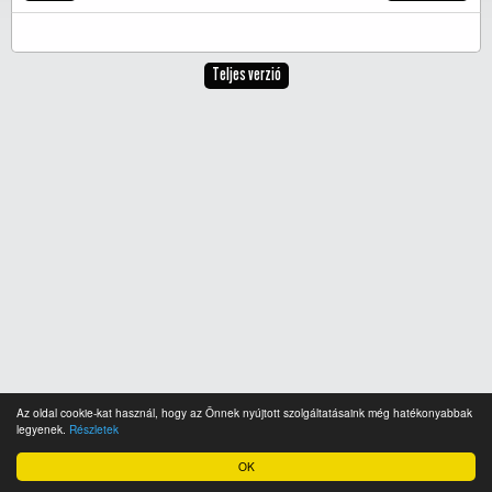
Teljes verzió
Az oldal cookie-kat használ, hogy az Önnek nyújtott szolgáltatásaink még hatékonyabbak
legyenek.
Részletek
OK