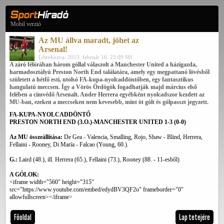
Mobil verzió
Az MU állva maradt, jöhet az
Arsenal!
Létrehozva: 2015. február 16. 23:09 SH
A záró félórában három góllal válaszolt a Manchester United a házigazda,
harmadosztályú Preston North End találatára, amely egy megpattanó lövésből
született a hétfő esti, utolsó FA-kupa-nyolcaddöntőben, egy fantasztikus
hangulatú meccsen. Így a Vörös Ördögök fogadhatják majd március első
felében a címvédő Arsenalt. Ander Herrera egyébként nyolcadszor kezdett az
MU-ban, ezeken a meccseken nem kevesebb, mint öt gólt és gólpasszt jegyzett.
FA-KUPA-NYOLCADDÖNTŐ
PRESTON NORTH END (3.O.)-MANCHESTER UNITED 1-3 (0-0)
Az MU összeállítása:
De Gea - Valencia, Smalling, Rojo, Shaw - Blind, Herrera,
Fellaini - Rooney, Di María - Falcao (Young, 60.).
G.:
Laird (48.), ill. Herrera (65.), Fellaini (73.), Rooney (88. - 11-esből)
A GÓLOK:
<iframe width="560" height="315"
src="https://www.youtube.com/embed/edydBV3QF2o" frameborder="0"
allowfullscreen></iframe>
Főoldal
Lap tetejére