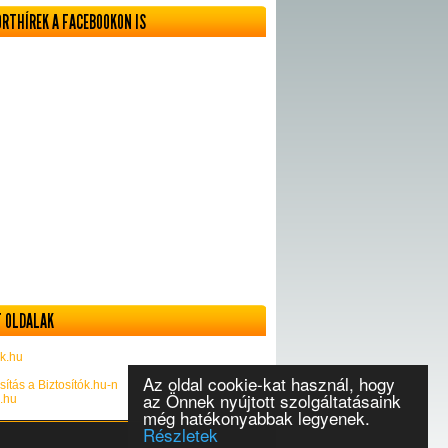
ORTHÍREK A FACEBOOKON IS
 OLDALAK
k.hu
Az oldal cookie-kat használ, hogy
sítás a Biztosítók.hu-n
az Önnek nyújtott szolgáltatásaink
k.hu
még hatékonyabbak legyenek.
Részletek