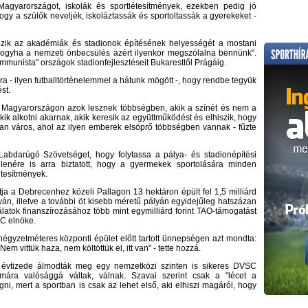
Magyarországot, iskolák és sportlétesítmények, ezekben pedig jó
gy a szülők neveljék, iskoláztassák és sportoltassák a gyerekeket -
lezik az akadémiák és stadionok építésének helyességét a mostani
ogyha a nemzeti önbecsülés azért ilyenkor megszólalna bennünk".
ommunista" országok stadionfejlesztéseit Bukaresttől Prágáig.
a - ilyen futballtörténelemmel a hátunk mögött -, hogy rendbe tegyük
st.
gy Magyarországon azok lesznek többségben, akik a színét és nem a
akik alkotni akarnak, akik keresik az együttműködést és elhiszik, hogy
yan város, ahol az ilyen emberek elsöprő többségben vannak - fűzte
Labdarúgó Szövetséget, hogy folytassa a pálya- és stadionépítési
lenére is arra biztatott, hogy a gyermekek sportolására minden
tesítmények.
 a Debrecenhez közeli Pallagon 13 hektáron épült fel 1,5 milliárd
yán, illetve a további öt kisebb méretű pályán egyidejűleg hatszázan
atok finanszírozásához több mint egymilliárd forint TAO-támogatást
SC elnöke.
gyzetméteres központi épület előtt tartott ünnepségen azt mondta:
"Nem vittük haza, nem költöttük el, itt van" - tette hozzá.
y évtizede álmodták meg egy nemzetközi szinten is sikeres DVSC
 mára valósággá váltak, válnak. Szavai szerint csak a "lécet a
i, mert a sportban is csak az lehet első, aki elhiszi magáról, hogy