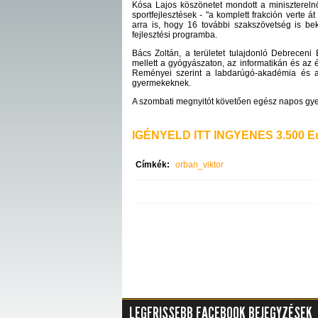
Kósa Lajos köszönetet mondott a miniszterel
sportfejlesztések - "a komplett frakción verte á
arra is, hogy 16 további szakszövetség is bek
fejlesztési programba.
Bács Zoltán, a területet tulajdonló Debrecen
mellett a gyógyászaton, az informatikán és az é
Reményei szerint a labdarúgó-akadémia és a
gyermekeknek.
A szombati megnyitót követően egész napos gyer
IGÉNYELD ITT INGYENES 3.500 Eu
Címkék:
orban_viktor
LEGFRISSEBB FACEBOOK BEJEGYZÉSEK