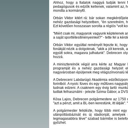
Ahhoz, hogy a fiatalok naggyá tudják tenni 
pedagógusok és edzők kellenek, valamint az, ho
mondta a kormányfő.
Orbán Viktor kitért rá: bár sokan megkérdője
nehéz gazdasági helyzetben, "én szeretném, h
Ezt követően hosszasan sorolta a régiós "volt k
"Miért csak mi, magyarok vagyunk képtelenek arr
a saját sportlétesítményeinket?" - tette fel a kérdé
Orbán Viktor egyúttal reményét fejezte ki, ho
fonákját nézik a dolgoknak, "akik a jót keresik, 
együtt sokra, magasra juthatunk". Debrecen ol
hozzá.
A miniszterelnök végül arra kérte az Magyar 
programját és a nehéz gazdasági helyzet el
nagyvárosban épüljenek meg világszínvonalú lé
A Debreceni Labdarúgó Akadémia edzőközpontja
forintból. A nyolc füves és egy műfüves nagypál
tudnak edzeni. A csaknem egy évig tartó munkál
tudtak felhasználni - jelezte Szima Gábor, a DV
Kósa Lajos, Debrecen polgármestere az 1750 né
"azt a pénzt, amit a BL-ben kerestünk, itt látják". 
A polgármester felidézte, hogy több mint eg
utánpótlásbázisát és új stadionját, amelyek
legmagasabbra téve" szabad bármibe is belefogn
győzhet.