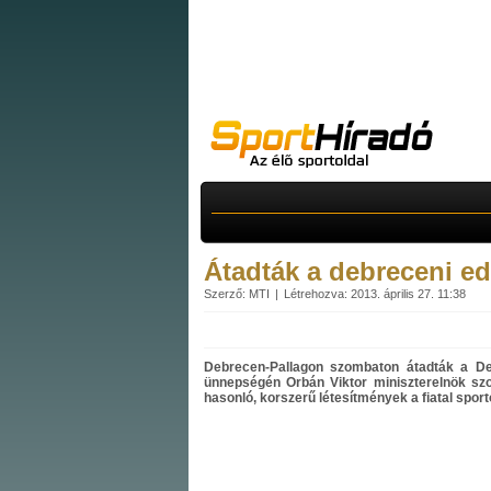
Átadták a debreceni e
Szerző: MTI
Létrehozva: 2013. április 27. 11:38
Debrecen-Pallagon szombaton átadták a De
ünnepségén Orbán Viktor miniszterelnök sz
hasonló, korszerű létesítmények a fiatal spor