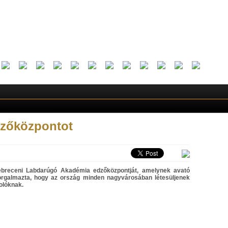
dzőközpontot
breceni Labdarúgó Akadémia edzőközpontját, amelynek avató
orgalmazta, hogy az ország minden nagyvárosában létesüljenek
tolóknak.