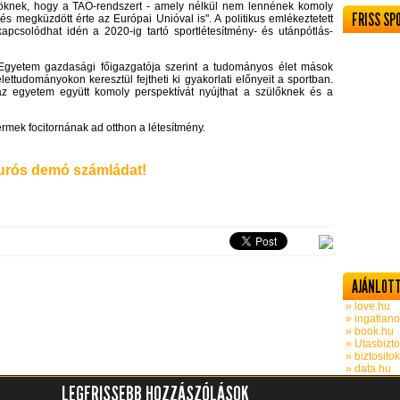
nöknek, hogy a TAO-rendszert - amely nélkül nem lennének komoly
FRISS SP
t és megküzdött érte az Európai Unióval is". A politikus emlékeztetett
apcsolódhat idén a 2020-ig tartó sportlétesítmény- és utánpótlás-
i Egyetem gazdasági főigazgatója szerint a tudományos élet mások
lettudományokon keresztül fejtheti ki gyakorlati előnyeit a sportban.
z egyetem együtt komoly perspektívát nyújthat a szülőknek és a
mek focitornának ad otthon a létesítmény.
rós demó számládat!
AJÁNLOTT
» love.hu
» ingatlano
» book.hu
» Utasbizto
» biztosito
» data.hu
LEGFRISSEBB HOZZÁSZÓLÁSOK