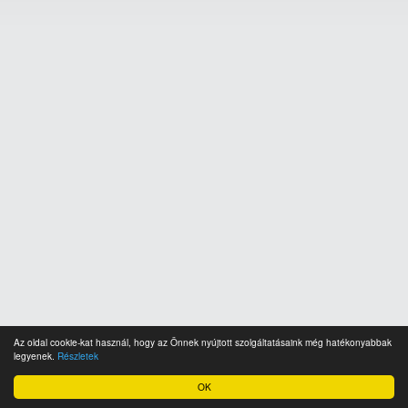
Az oldal cookie-kat használ, hogy az Önnek nyújtott szolgáltatásaink még hatékonyabbak
legyenek.
Részletek
OK