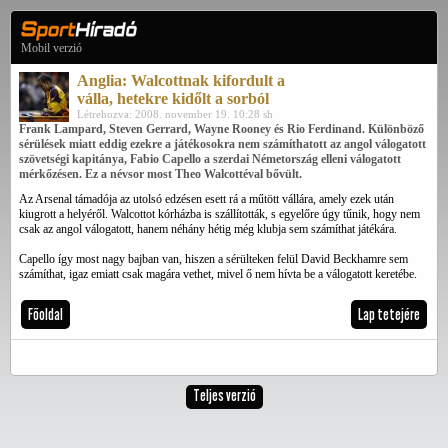
Mobil verzió
Anglia: Walcottnak kifordult a
válla, hetekre kidőlt a sorból
Létrehozva: 2008. november 19. 10:28 sh
Frank Lampard, Steven Gerrard, Wayne Rooney és Rio Ferdinand. Különböző
sérülések miatt eddig ezekre a játékosokra nem számíthatott az angol válogatott
szövetségi kapitánya, Fabio Capello a szerdai Németország elleni válogatott
mérkőzésen. Ez a névsor most Theo Walcottéval bővült.
Az Arsenal támadója az utolsó edzésen esett rá a műtött vállára, amely ezek után
kiugrott a helyéről. Walcottot kórházba is szállították, s egyelőre úgy tűnik, hogy nem
csak az angol válogatott, hanem néhány hétig még klubja sem számíthat játékára.
Capello így most nagy bajban van, hiszen a sérülteken felül David Beckhamre sem
számíthat, igaz emiatt csak magára vethet, mivel ő nem hívta be a válogatott keretébe.
Főoldal
Lap tetejére
Teljes verzió