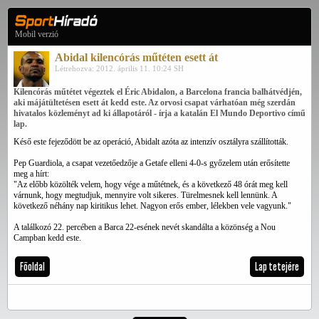
Mobil verzió
Abidal kilencórás műtéten esett át
Létrehozva: 2012. április 11. 10:24 SH
Kilencórás műtétet végeztek el Éric Abidalon, a Barcelona francia balhátvédjén,
aki májátültetésen esett át kedd este. Az orvosi csapat várhatóan még szerdán
hivatalos közleményt ad ki állapotáról - írja a katalán El Mundo Deportivo című
lap.
Késő este fejeződött be az operáció, Abidalt azóta az intenzív osztályra szállították.
Pep Guardiola, a csapat vezetőedzője a Getafe elleni 4-0-s győzelem után erősítette
meg a hírt:
"Az előbb közölték velem, hogy vége a műtétnek, és a következő 48 órát meg kell
várnunk, hogy megtudjuk, mennyire volt sikeres. Türelmesnek kell lennünk. A
következő néhány nap kiritikus lehet. Nagyon erős ember, lélekben vele vagyunk."
A találkozó 22. percében a Barca 22-esének nevét skandálta a közönség a Nou
Campban kedd este.
Főoldal
Lap tetejére