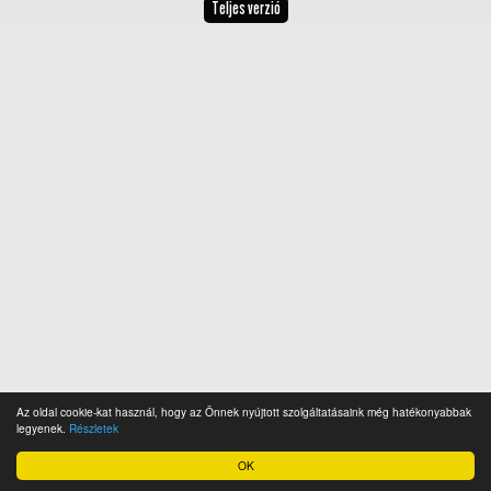
Teljes verzió
Az oldal cookie-kat használ, hogy az Önnek nyújtott szolgáltatásaink még hatékonyabbak
legyenek.
Részletek
OK