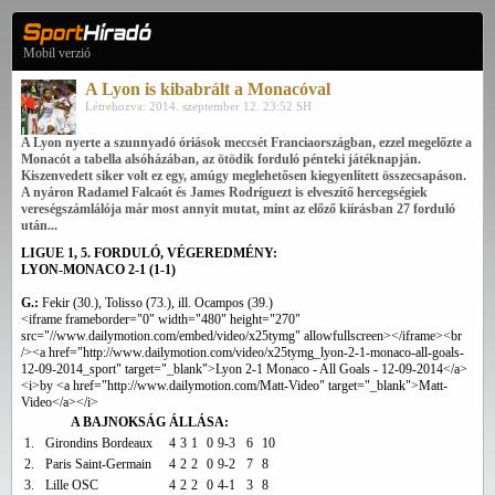
Mobil verzió
A Lyon is kibabrált a Monacóval
Létrehozva: 2014. szeptember 12. 23:52 SH
A Lyon nyerte a szunnyadó óriások meccsét Franciaországban, ezzel megelőzte a
Monacót a tabella alsóházában, az ötödik forduló pénteki játéknapján.
Kiszenvedett siker volt ez egy, amúgy meglehetősen kiegyenlített összecsapáson.
A nyáron Radamel Falcaót és James Rodríguezt is elveszítő hercegségiek
vereségszámlálója már most annyit mutat, mint az előző kiírásban 27 forduló
után...
LIGUE 1, 5. FORDULÓ, VÉGEREDMÉNY:
LYON-MONACO 2-1 (1-1)
G.:
Fekir (30.), Tolisso (73.), ill. Ocampos (39.)
<iframe frameborder="0" width="480" height="270"
src="//www.dailymotion.com/embed/video/x25tymg" allowfullscreen></iframe><br
/><a href="http://www.dailymotion.com/video/x25tymg_lyon-2-1-monaco-all-goals-
12-09-2014_sport" target="_blank">Lyon 2-1 Monaco - All Goals - 12-09-2014</a>
<i>by <a href="http://www.dailymotion.com/Matt-Video" target="_blank">Matt-
Video</a></i>
A BAJNOKSÁG ÁLLÁSA:
1.
Girondins Bordeaux
4
3
1
0
9-3
6
10
2.
Paris Saint-Germain
4
2
2
0
9-2
7
8
3.
Lille OSC
4
2
2
0
4-1
3
8