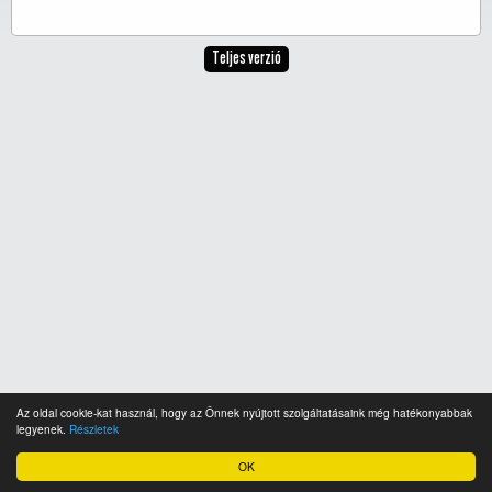
Teljes verzió
Az oldal cookie-kat használ, hogy az Önnek nyújtott szolgáltatásaink még hatékonyabbak
legyenek.
Részletek
OK