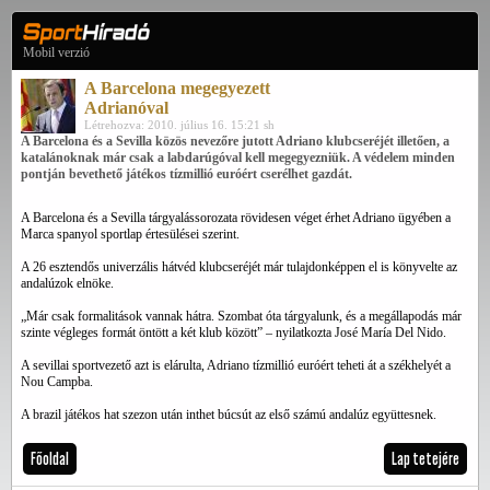
Mobil verzió
A Barcelona megegyezett
Adrianóval
Létrehozva: 2010. július 16. 15:21 sh
A Barcelona és a Sevilla közös nevezőre jutott Adriano klubcseréjét illetően, a
katalánoknak már csak a labdarúgóval kell megegyezniük. A védelem minden
pontján bevethető játékos tízmillió euróért cserélhet gazdát.
A Barcelona és a Sevilla tárgyalássorozata rövidesen véget érhet Adriano ügyében a
Marca spanyol sportlap értesülései szerint.
A 26 esztendős univerzális hátvéd klubcseréjét már tulajdonképpen el is könyvelte az
andalúzok elnöke.
„Már csak formalitások vannak hátra. Szombat óta tárgyalunk, és a megállapodás már
szinte végleges formát öntött a két klub között” – nyilatkozta José María Del Nido.
A sevillai sportvezető azt is elárulta, Adriano tízmillió euróért teheti át a székhelyét a
Nou Campba.
A brazil játékos hat szezon után inthet búcsút az első számú andalúz együttesnek.
Főoldal
Lap tetejére