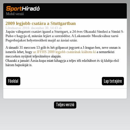
Mobil verzió
2009 legjobb csatára a Stuttgartban
Létrehozva: 2010. december 30. 14:43 sh
Japán válogatott csatárt igazol a Stuttgart, a 24 éves Okazaki Sindzsi a Simizi S-
Pulse-t hagyja el, miután lejárt a szerződése. A Lokomotiv Moszkvához tartó
Pogrebnjakot helyettesítheti majd az ázsiai sztár.
A támadó 31 meccsen 13 gólt és hét gólpasszt jegyzett a J-league-ben, neve onnan is
ismerős lehet, hogy
az IFFHS 2009 legjobb csatárának kiáltotta ki
a nemzetközi
meccseken nyújtott teljesítménye alapján.
Okazaki a januári Ázsia-kupa miatt kihagyja a teljes téli edzőtábort és új klubja első
három bajnokiját is.
Főoldal
Lap tetejére
Teljes verzió