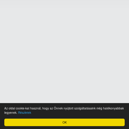
Az oldal cookie-kat használ, hogy az Önnek nyújtott szolgáltatásaink még hatékonyabbak
legyenek.
Részletek
OK