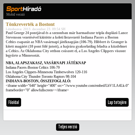
Mobil verzió
Tönkreverték a Bostont
Létrehozva: 2013. december 23. 09:54 SH
Paul George 24 pontjával és a szezonban már harmadszor tripla duplázó Lance
Stevenson vezetésével kiütötte a keleti listavezető Indiana Pacers a Boston
Celtics csapatát az NBA vasárnapi játéknapján (106-79). Hibbert és Granger is
kitett magáért (10 pont fölé jutott), a hajrára gyakorlatilag feladta a küzdelmet
a Celtics. Az Oklahoma City otthon csúszott el, a Los Angeles Clippers viszont
legyűrte a Minnesotát.
NBA, ALAPSZAKASZ, VASÁRNAPI JÁTÉKNAP
Indiana Pacers-Boston Celtics 106-79
Los Angeles Clippers-Minnesota Timberwolves 120-116
Oklahoma City Thunder-Toronto Raptors 98-104
INDIANA-BOSTON, ÖSSZEFOGLALÓ:
<iframe width="640" height="400" src="//www.youtube.com/embed/LhV1LA4Lk-0"
frameborder="0" allowfullscreen></iframe>
Főoldal
Lap tetejére
Teljes verzió