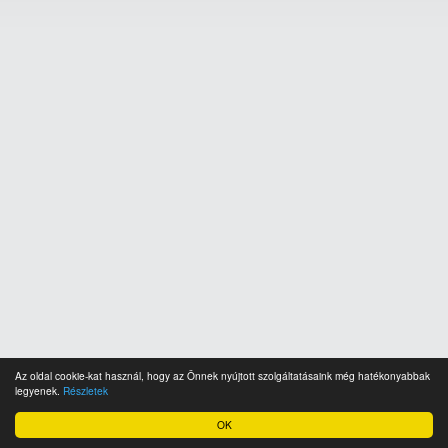
Az oldal cookie-kat használ, hogy az Önnek nyújtott szolgáltatásaink még hatékonyabbak
legyenek.
Részletek
OK