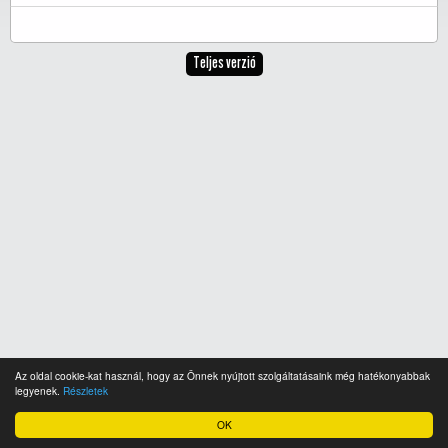
Teljes verzió
Az oldal cookie-kat használ, hogy az Önnek nyújtott szolgáltatásaink még hatékonyabbak
legyenek.
Részletek
OK