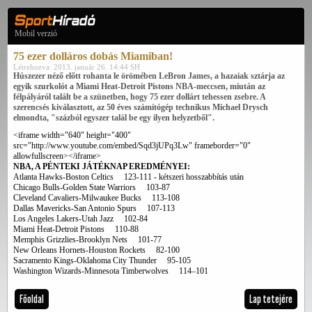
Mobil verzió
75 ezer dolláros dobás Miamiban!
Létrehozva: 2013. január 26. 14:44 SH
Húszezer néző előtt rohanta le örömében LeBron James, a hazaiak sztárja az
egyik szurkolót a Miami Heat-Detroit Pistons NBA-meccsen, miután az
félpályáról talált be a szünetben, hogy 75 ezer dollárt tehessen zsebre. A
szerencsés kiválasztott, az 50 éves számítógép technikus Michael Drysch
elmondta, "százból egyszer talál be egy ilyen helyzetből".
<iframe width="640" height="400"
src="http://www.youtube.com/embed/Sqd3jUPq3Lw" frameborder="0"
allowfullscreen></iframe>
NBA, A PÉNTEKI JÁTÉKNAP EREDMÉNYEI:
Atlanta Hawks-Boston Celtics 123-111 - kétszeri hosszabbítás után
Chicago Bulls-Golden State Warriors 103-87
Cleveland Cavaliers-Milwaukee Bucks 113-108
Dallas Mavericks-San Antonio Spurs 107-113
Los Angeles Lakers-Utah Jazz 102-84
Miami Heat-Detroit Pistons 110-88
Memphis Grizzlies-Brooklyn Nets 101-77
New Orleans Hornets-Houston Rockets 82-100
Sacramento Kings-Oklahoma City Thunder 95-105
Washington Wizards-Minnesota Timberwolves 114–101
Főoldal
Lap tetejére