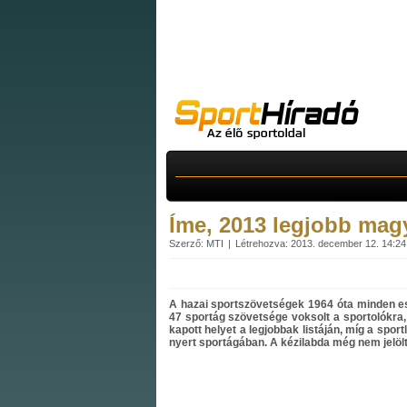
Íme, 2013 legjobb magy
Szerző: MTI
Létrehozva: 2013. december 12. 14:24
A hazai sportszövetségek 1964 óta minden esz
47 sportág szövetsége voksolt a sportolókra,
kapott helyet a legjobbak listáján, míg a spor
nyert sportágában. A kézilabda még nem jelölt