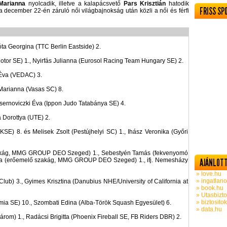
Marianna
nyolcadik, illetve a kalapácsvető
Pars Krisztián
hatodik
FRISS SP
december 22-én záruló női világbajnokság után közli a női és férfi
ta Georgina (TTC Berlin Eastside) 2.
tor SE) 1., Nyirfás Julianna (Eurosol Racing Team Hungary SE) 2.
 Éva (VEDAC) 3.
 Marianna (Vasas SC) 8.
sernoviczki Éva (Ippon Judo Tatabánya SE) 4.
 Dorottya (UTE) 2.
) 8. és Melisek Zsolt (Pestújhelyi SC) 1., Ihász Veronika (Győri
akág, MMG GROUP DEO Szeged) 1., Sebestyén Tamás (fekvenyomó
ria (erőemelő szakág, MMG GROUP DEO Szeged) 1., ifj. Nemesházy
AJÁNLOTT
» love.hu
» ingatlano
ub) 3., Gyimes Krisztina (Danubius NHE/University of California at
» book.hu
» Utasbizto
» biztosito
ia SE) 10., Szombati Edina (Alba-Török Squash Egyesület) 6.
» data.hu
rom) 1., Radácsi Brigitta (Phoenix Fireball SE, FB Riders DBR) 2.