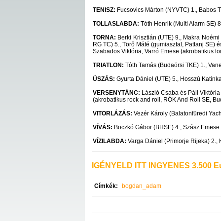
TENISZ:
Fucsovics Márton (NYVTC) 1., Babos T
TOLLASLABDA:
Tóth Henrik (Multi Alarm SE) 8.
TORNA:
Berki Krisztián (UTE) 9., Makra Noémi
RG TC) 5., Törő Máté (gumiasztal, Pattanj SE) é
Szabados Viktória, Varró Emese (akrobatikus tor
TRIATLON:
Tóth Tamás (Budaörsi TKE) 1., Vane
ÚSZÁS:
Gyurta Dániel (UTE) 5., Hosszú Katinka
VERSENYTÁNC:
László Csaba és Páli Viktória 
(akrobatikus rock and roll, RÓK And Roll SE, Bu
VITORLÁZÁS:
Vezér Károly (Balatonfüredi Yacht
VÍVÁS:
Boczkó Gábor (BHSE) 4., Szász Emese 
VÍZILABDA:
Varga Dániel (Primorje Rijeka) 2., 
IGÉNYELD ITT INGYENES 3.500 Eu
Címkék:
bogdan_adam