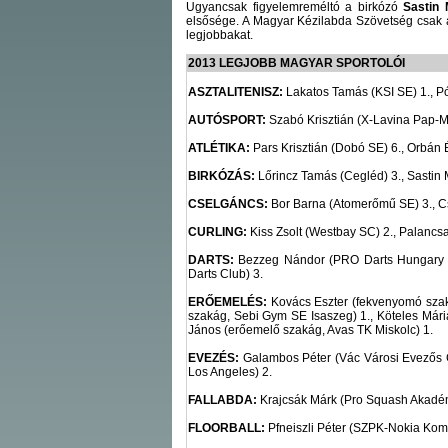
Ugyancsak figyelemreméltó a birkózó
Sastin 
elsősége. A Magyar Kézilabda Szövetség csak a 
legjobbakat.
2013 LEGJOBB MAGYAR SPORTOLÓI
ASZTALITENISZ:
Lakatos Tamás (KSI SE) 1., Pó
AUTÓSPORT:
Szabó Krisztián (X-Lavina Pap-Mo
ATLÉTIKA:
Pars Krisztián (Dobó SE) 6., Orbán
BIRKÓZÁS:
Lőrincz Tamás (Cegléd) 3., Sastin
CSELGÁNCS:
Bor Barna (Atomerőmű SE) 3., C
CURLING:
Kiss Zsolt (Westbay SC) 2., Palancsa
DARTS:
Bezzeg Nándor (PRO Darts Hungary KSE
Darts Club) 3.
ERŐEMELÉS:
Kovács Eszter (fekvenyomó sz
szakág, Sebi Gym SE Isaszeg) 1., Köteles Má
János (erőemelő szakág, Avas TK Miskolc) 1.
EVEZÉS:
Galambos Péter (Vác Városi Evezős Cl
Los Angeles) 2.
FALLABDA:
Krajcsák Márk (Pro Squash Akadém
FLOORBALL:
Pfneiszli Péter (SZPK-Nokia Komá