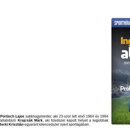
ó
Portisch Lajos
sakknagymester, aki 23-szor lett első 1964 és 1994
 fallabdázó
Krajcsák Márk
, aki tizedszer kapott helyet a legjobbak
Berki Krisztián
egyaránt kilencedszer nyert sportágában.