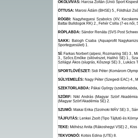
ÖKÖLVÍVÁS:
Harcsa Zoltán (Unió Sport Kispest
ÖTTUSA:
Marosi Ádám (BHSE) 5., Földházi Zsóf
RÖGBI:
Nagyhegyesi Szabolcs (XV, Kecskeméti 
Battai Bulldogok RK) 2., Fehér Csilla (7-es női,
RÖPLABDA:
Sándor Renáta (SVS Post Schwecha
SAKK:
Balogh Csaba (Aquaprofit Nagykanizs
Sportegyesület) 1.
SÍ:
Farkas Norbert (alpesi, Rozmaring SE) 3., Mi
3., Szőcs Emőke (sílövészet, Halihó SE) 1., Sza
Szilágyi Ákos (síugrás, Kőszegi SE) 3., Lukács T
SPORTLÖVÉSZET:
Sidi Péter (Komárom Olympi
SÚLYEMELÉS:
Nagy Péter (Szegedi EAC) 4., Ma
SZEKTORLABDA:
Pákai György (szektorlabda, 
SZÖRF:
Nikl András (Magyar Szörf Akadémia
(Magyar Szörf Akadémia SE) 2.
SZUMÓ:
Makai Erika (Szolnoki MÁV SE) 3., Sár
TÁJFUTÁS:
Lenkei Zsolt (Tipo Tájfutó és Körn
TEKE:
Méhész Anita (Rákoshegyi VSE) 2., Kiss 
TEKVONDÓ:
Kotsis Edina (UTE) 8.