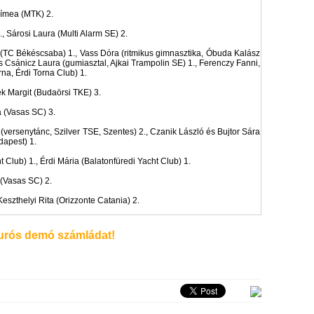
ímea (MTK) 2.
, Sárosi Laura (Multi Alarm SE) 2.
 (TC Békéscsaba) 1., Vass Dóra (ritmikus gimnasztika, Óbuda Kalász
s Csánicz Laura (gumiasztal, Ajkai Trampolin SE) 1., Ferenczy Fanni,
na, Érdi Torna Club) 1.
k Margit (Budaörsi TKE) 3.
 (Vasas SC) 3.
(versenytánc, Szilver TSE, Szentes) 2., Czanik László és Bujtor Sára
dapest) 1.
 Club) 1., Érdi Mária (Balatonfüredi Yacht Club) 1.
(Vasas SC) 2.
Keszthelyi Rita (Orizzonte Catania) 2.
rós demó számládat!