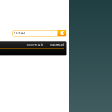
|
Bejelentkezés
Regisztráció