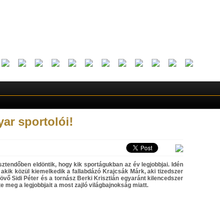
ar sportolói!
tendőben eldöntik, hogy kik sportágukban az év legjobbjai. Idén
 akik közül kiemelkedik a fallabdázó Krajcsák Márk, aki tizedszer
tlövő Sidi Péter és a tornász Berki Krisztián egyaránt kilencedszer
e meg a legjobbjait a most zajló világbajnokság miatt.