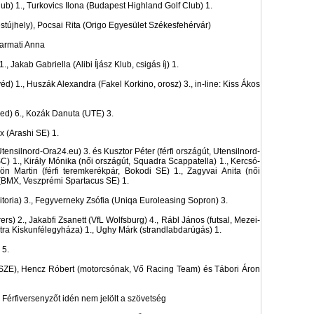
ub) 1., Turkovics Ilona (Budapest Highland Golf Club) 1.
újhely), Pocsai Rita (Origo Egyesület Székesfehérvár)
yarmati Anna
 Jakab Gabriella (Alibi Íjász Klub, csigás íj) 1.
véd) 1., Huszák Alexandra (Fakel Korkino, orosz) 3., in-line: Kiss Ákos
d) 6., Kozák Danuta (UTE) 3.
x (Arashi SE) 1.
Utensilnord-Ora24.eu) 3. és Kusztor Péter (férfi országút, Utensilnord-
SC) 1., Király Mónika (női országút, Squadra Scappatella) 1., Kercsó-
 Martin (férfi teremkerékpár, Bokodi SE) 1., Zagyvai Anita (női
(BMX, Veszprémi Spartacus SE) 1.
oria) 3., Fegyverneky Zsófia (Uniqa Euroleasing Sopron) 3.
 2., Jakabfi Zsanett (VfL Wolfsburg) 4., Rábl János (futsal, Mezei-
 Astra Kiskunfélegyháza) 1., Ughy Márk (strandlabdarúgás) 1.
 5.
 SZE), Hencz Róbert (motorcsónak, Vő Racing Team) és Tábori Áron
Férfiversenyzőt idén nem jelölt a szövetség