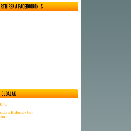
ORTHÍREK A FACEBOOKON IS
 OLDALAK
k.hu
sítás a Biztosítók.hu-n
k.hu