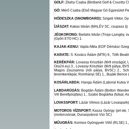
GOLF:
Zilahy Csaba (Birdland Golf & Country Cl
GÓ:
Mérő Csaba (Első Magyar Gó Egyesület Pest
HÓDESZKA (SNOWBOARD):
Szigeti Viktor, G
ÍJÁSZAT:
Kakas István (MALÉV SC, csupasz íj) 1.,
JÉGKORONG:
Bartalis István (Troja-Ljungby, s
(Győri ETO HC) 1.
KAJAK-KENU:
Vajda Attila (EDF Démász-Szege
KARATE:
S. Kovács Ádám (MTK) 9., Tóth Beatri
KERÉKPÁR:
Lovassy Krisztián (férfi országút, 
Ora24.eu) 3., Lovassy Krisztián (férfi pálya, BV
Magos Zsuzsanna (női pálya, BVSC) 2., Schön
teremkerékpár, Romhányi SE) 1., Bujáki Bence 
KOSÁRLABDA:
Hanga Ádám (Laboral Kutxa Vit
LABDARÚGÁS:
Bogdán Ádám (Bolton Wanderers)
Vill Berettyóújfalu) 1., Szabó Boglárka (futsal,
LOVASSPORT:
Lázár Vilmos (Lázár Lovaspark)
MOTOROS VÍZISPORT:
Kasza György (jet-ski,
(motorcsónak, Dunaújvárosi Vízi SC)
MŰUGRÁS:
Kormos Gyöngyvér Villő (RLSE) 1., 