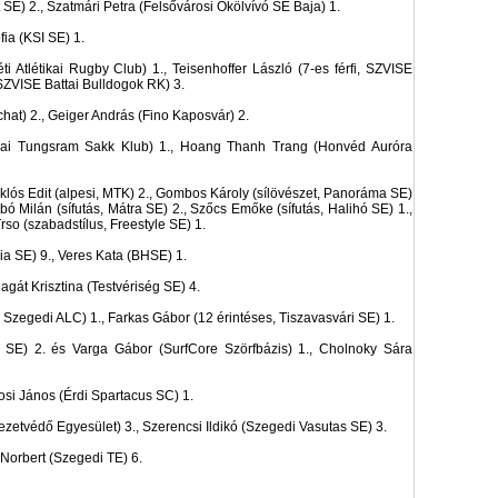
 SE) 2., Szatmári Petra (Felsővárosi Ökölvívó SE Baja) 1.
ia (KSI SE) 1.
Atlétikai Rugby Club) 1., Teisenhoffer László (7-es férfi, SZVISE
 SZVISE Battai Bulldogok RK) 3.
t) 2., Geiger András (Fino Kaposvár) 2.
ai Tungsram Sakk Klub) 1., Hoang Thanh Trang (Honvéd Auróra
klós Edit (alpesi, MTK) 2., Gombos Károly (sílövészet, Panoráma SE)
bó Milán (sífutás, Mátra SE) 2., Szőcs Emőke (sífutás, Halihó SE) 1.,
rso (szabadstílus, Freestyle SE) 1.
a SE) 9., Veres Kata (BHSE) 1.
gát Krisztina (Testvériség SE) 4.
Szegedi ALC) 1., Farkas Gábor (12 érintéses, Tiszavasvári SE) 1.
 SE) 2. és Varga Gábor (SurfCore Szörfbázis) 1., Cholnoky Sára
osi János (Érdi Spartacus SC) 1.
yezetvédő Egyesület) 3., Szerencsi Ildikó (Szegedi Vasutas SE) 3.
Norbert (Szegedi TE) 6.