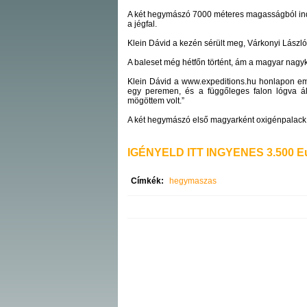
A két hegymászó 7000 méteres magasságból indul
a jégfal.
Klein Dávid a kezén sérült meg, Várkonyi László 
A baleset még hétfőn történt, ám a magyar nagy
Klein Dávid a www.expeditions.hu honlapon emlé
egy peremen, és a függőleges falon lógva áll
mögöttem volt.”
A két hegymászó első magyarként oxigénpalack 
IGÉNYELD ITT INGYENES 3.500 Eu
Címkék:
hegymaszas