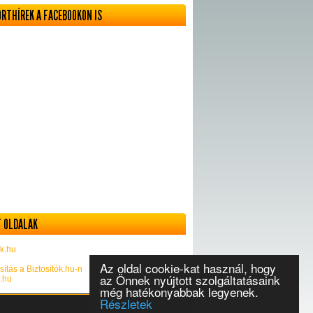
ORTHÍREK A FACEBOOKON IS
 OLDALAK
k.hu
Az oldal cookie-kat használ, hogy
sítás a Biztosítók.hu-n
az Önnek nyújtott szolgáltatásaink
k.hu
még hatékonyabbak legyenek.
Részletek