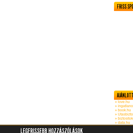
FRISS SP
AJÁNLOTT
» love.hu
» ingatlano
» book.hu
» Utasbizto
» biztosito
» data.hu
LEGFRISSEBB HOZZÁSZÓLÁSOK