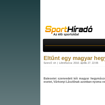
Eltűnt egy magyar he
Szerző: sh
Létrehozva: 2010. április 27. 22:06
Balesetet szenvedett két magyar hegymászó
esetet, Várkonyi Lászlónak azonban nyoma ve