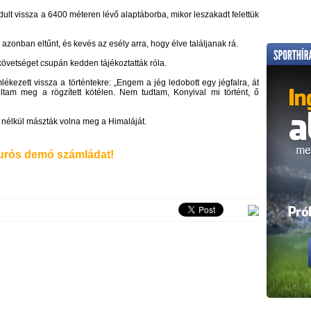
t vissza a 6400 méteren lévő alaptáborba, mikor leszakadt felettük
azonban eltűnt, és kevés az esély arra, hogy élve találjanak rá.
követséget csupán kedden tájékoztatták róla.
kezett vissza a történtekre: „Engem a jég ledobott egy jégfalra, át
tam meg a rögzített kötélen. Nem tudtam, Konyival mi történt, ő
nélkül mászták volna meg a Himaláját.
rós demó számládat!