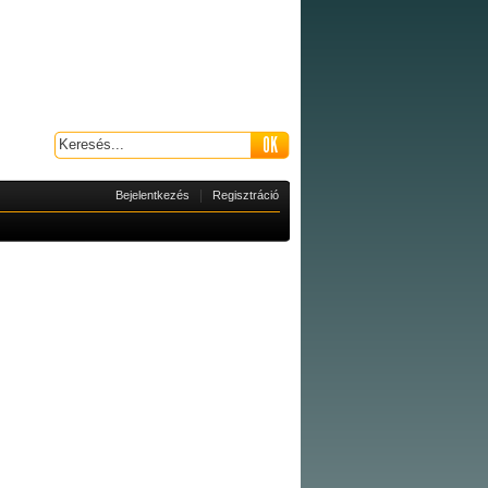
|
Bejelentkezés
Regisztráció