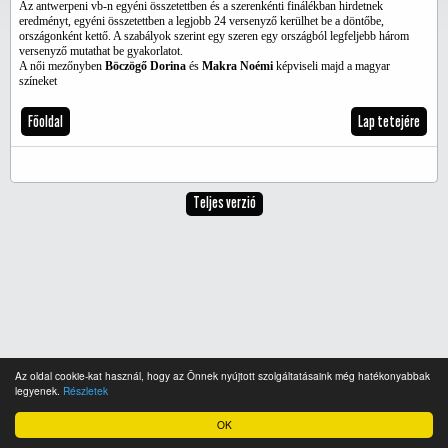
Az antwerpeni vb-n egyéni összetettben és a szerenkénti finálékban hirdetnek
eredményt, egyéni összetettben a legjobb 24 versenyző kerülhet be a döntőbe,
országonként kettő. A szabályok szerint egy szeren egy országból legfeljebb három
versenyző mutathat be gyakorlatot.
A női mezőnyben
Böczögő Dorina
és
Makra Noémi
képviseli majd a magyar
színeket
Főoldal
Lap tetejére
Teljes verzió
Az oldal cookie-kat használ, hogy az Önnek nyújtott szolgáltatásaink még hatékonyabbak
legyenek.
Részletek
OK