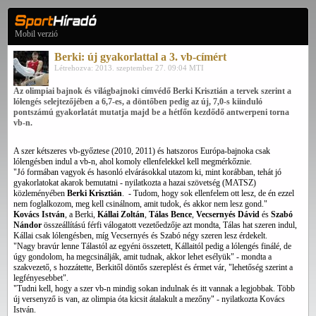
Mobil verzió
Berki: új gyakorlattal a 3. vb-címért
Létrehozva: 2013. szeptember 27. 09:04 MTI
Az olimpiai bajnok és világbajnoki címvédő Berki Krisztián a tervek szerint a
lólengés selejtezőjében a 6,7-es, a döntőben pedig az új, 7,0-s kiinduló
pontszámú gyakorlatát mutatja majd be a hétfőn kezdődő antwerpeni torna
vb-n.
A szer kétszeres vb-győztese (2010, 2011) és hatszoros Európa-bajnoka csak
lólengésben indul a vb-n, ahol komoly ellenfelekkel kell megmérkőznie.
"Jó formában vagyok és hasonló elvárásokkal utazom ki, mint korábban, tehát jó
gyakorlatokat akarok bemutatni - nyilatkozta a hazai szövetség (MATSZ)
közleményében
Berki Krisztián
. - Tudom, hogy sok ellenfelem ott lesz, de én ezzel
nem foglalkozom, meg kell csinálnom, amit tudok, és akkor nem lesz gond."
Kovács István
, a Berki,
Kállai Zoltán
,
Tálas Bence
,
Vecsernyés Dávid
és
Szabó
Nándor
összeállítású férfi válogatott vezetőedzője azt mondta, Tálas hat szeren indul,
Kállai csak lólengésben, míg Vecsernyés és Szabó négy szeren lesz érdekelt.
"Nagy bravúr lenne Tálastól az egyéni összetett, Kállaitól pedig a lólengés finálé, de
úgy gondolom, ha megcsinálják, amit tudnak, akkor lehet esélyük" - mondta a
szakvezető, s hozzátette, Berkitől döntős szereplést és érmet vár, "lehetőség szerint a
legfényesebbet".
"Tudni kell, hogy a szer vb-n mindig sokan indulnak és itt vannak a legjobbak. Több
új versenyző is van, az olimpia óta kicsit átalakult a mezőny" - nyilatkozta Kovács
István.