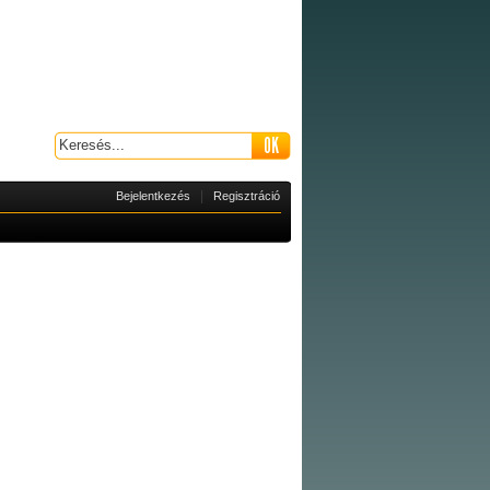
|
Bejelentkezés
Regisztráció