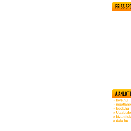
FRISS SP
AJÁNLOTT
» love.hu
» ingatlano
» book.hu
» Utasbizto
» biztosito
» data.hu