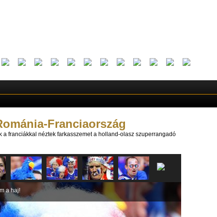
 Románia-Franciaország
k a franciákkal néztek farkasszemet a holland-olasz szuperrangadó
m a haj!