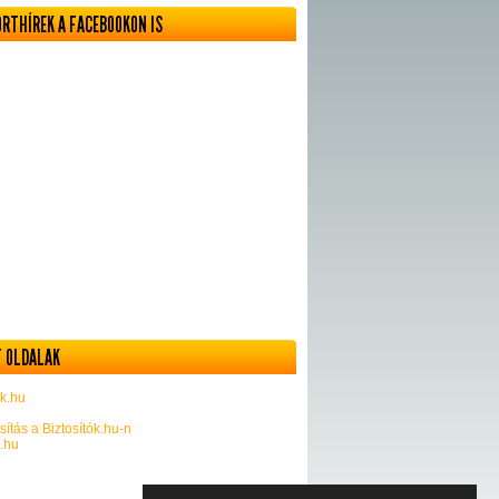
ORTHÍREK A FACEBOOKON IS
 OLDALAK
k.hu
sítás a Biztosítók.hu-n
k.hu