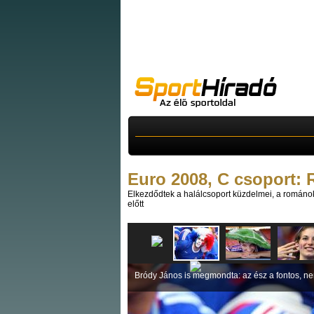
Euro 2008, C csoport:
Elkezdődtek a halálcsoport küzdelmei, a románo
előtt
Bródy János is megmondta: az ész a fontos, ne